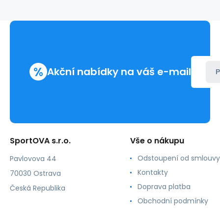
-
Bas
Bleu
%
Akční nabídky na váš e-mail
P
SportOVA s.r.o.
Vše o nákupu
Odstoupení od smlouvy
Pavlovova 44
Kontakty
70030 Ostrava
Doprava platba
Česká Republika
Obchodní podmínky