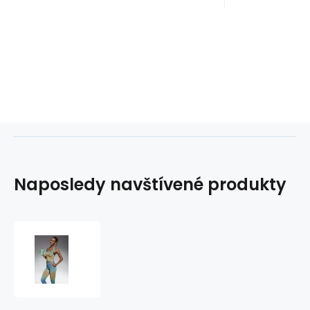
Naposledy navštívené produkty
Sportovní
top
Wave-
Top
30