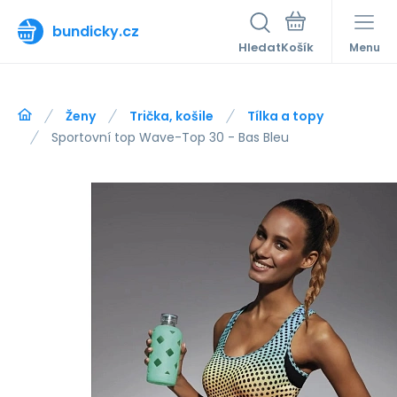
bundicky.cz
Hledat
Menu
Ženy
Trička, košile
Tílka a topy
Sportovní top Wave-Top 30 - Bas Bleu