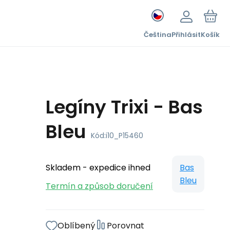
Čeština
Přihlásit
Košík
Legíny Trixi - Bas
Bleu
Kód:
i10_P15460
Skladem - expedice ihned
Bas
Bleu
Termín a způsob doručení
Oblíbený
Porovnat