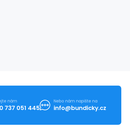
ejte nám
Nebo nám napište na
0 737 051 445
info@bundicky.cz