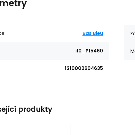
metry
ce:
Bas Bleu
Zá
i10_P15460
Ma
1210002604635
sející produkty