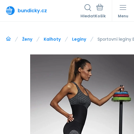
bundicky.cz
Hledat
Menu
Ženy
Kalhoty
Legíny
Sportovní legíny 