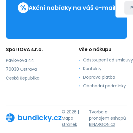
%
Akční nabídky na váš e-mail
P
SportOVA s.r.o.
Vše o nákupu
Odstoupení od smlouvy
Pavlovova 44
Kontakty
70030 Ostrava
Doprava platba
Česká Republika
Obchodní podmínky
© 2026 |
Tvorba a
bundicky.cz
Mapa
pronájem eshopů
stránek
BINARGON.cz