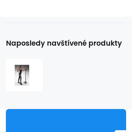
Naposledy navštívené produkty
Sportovní
legíny
Escape
-
Bas
Bleu