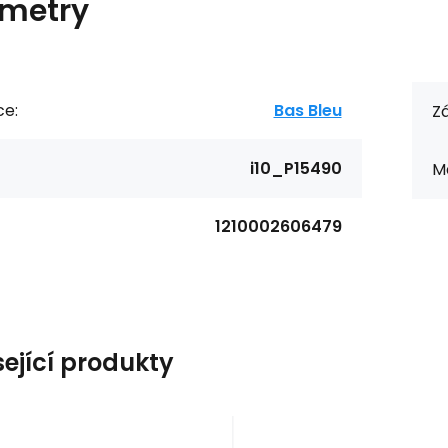
metry
ce:
Bas Bleu
Zá
i10_P15490
Ma
1210002606479
sející produkty