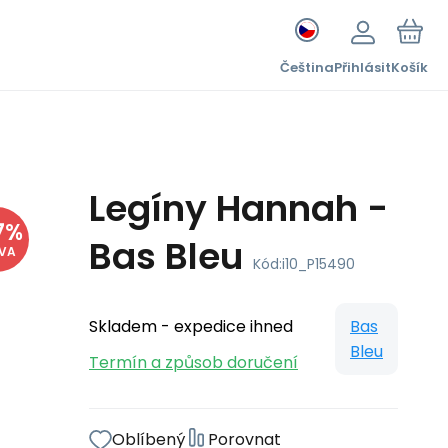
Čeština
Přihlásit
Košík
Legíny Hannah -
7
%
Bas Bleu
EVA
Kód:
i10_P15490
Skladem - expedice ihned
Bas
Bleu
Termín a způsob doručení
Oblíbený
Porovnat