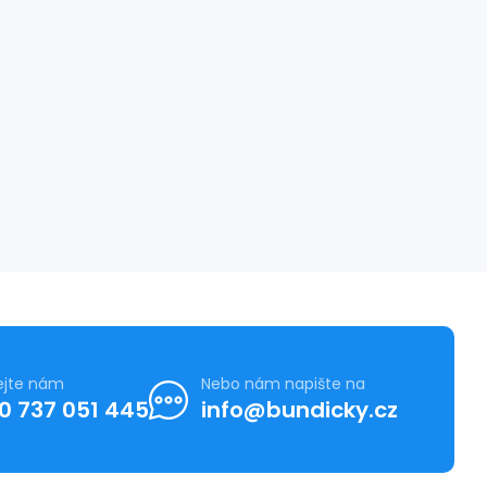
ejte nám
Nebo nám napište na
0 737 051 445
info@bundicky.cz