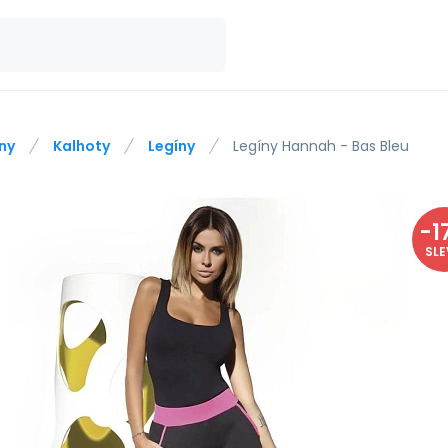
ny
Kalhoty
Legíny
Legíny Hannah - Bas Bleu
-
1
SL