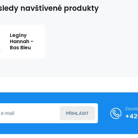
ledy navštívené produkty
Legíny
Hannah -
Bas Bleu
Zavol
PŘIHLÁSIT
+42