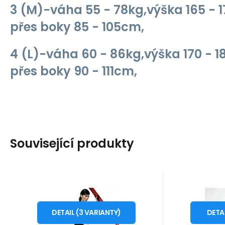
3 (M)-váha 55 - 78kg,výška 165 -
přes boky 85 - 105cm,
4 (L)-váha 60 - 86kg,výška 170 - 
přes boky 90 - 111cm,
Související produkty
Kód dod.:
Kód:
i10_P13000
1210002478779
Kód dod
Kó
Skladem - expedice ihned
Skladem 
Bas Bleu
Bas Bleu
Záruka
799
2 roky
Kč
Z
Legíny Alexa - Bas
Dámské
od
o
S
M
L
XXL
Bleu
-
DETAIL
(
3
VARIANTY
)
DETA
Luxusní dámské
Elastické 