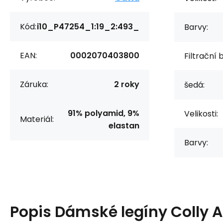
Kód:
i10_P47254_1:19_2:493_
Barvy:
EAN:
0002070403800
Filtrační 
Záruka:
2 roky
šedá:
91% polyamid, 9%
Velikosti:
Materiál:
elastan
Barvy:
Popis
Dámské legíny Colly A