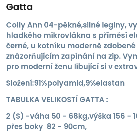
Gatta
Colly Ann 04-pěkné,silné leginy, v
hladkého mikrovlákna s příměsí el
černé, u kotníku moderně zdobené
znázorňujícím zapínání na zip. Vyn
pro moderní ženu libující si v extr
Složení:91%polyamid,9%elastan
TABULKA VELIKOSTÍ GATTA :
2 (S) -váha 50 - 68kg,výška 156 -
přes boky 82 - 90cm,