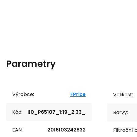
Parametry
Výrobce:
FPrice
Velikost:
Kód:
i10_P65107_1:19_2:33_
Barvy:
EAN:
2016103242832
Filtrační 