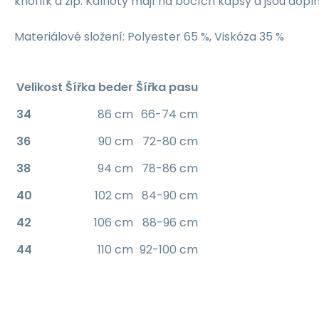
knoflík a zip. Kalhoty mají na bocích kapsy a jsou dop
Materiálové složení: Polyester 65 %, Viskóza 35 %
Velikost
Šířka beder
Šířka pasu
34
86 cm
66-74 cm
36
90 cm
72-80 cm
38
94 cm
78-86 cm
40
102 cm
84-90 cm
42
106 cm
88-96 cm
44
110 cm
92-100 cm