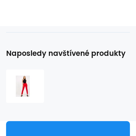
Naposledy navštívené produkty
Dámské
kalhoty
model
168068
-
Xsapienza