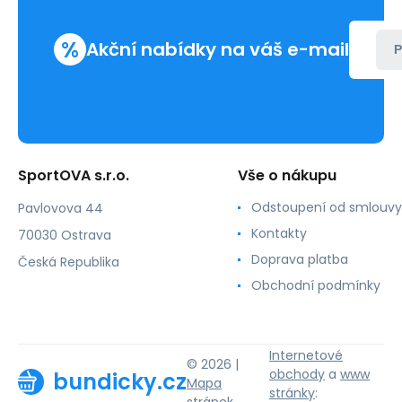
%
Akční nabídky na váš e-mail
P
SportOVA s.r.o.
Vše o nákupu
Odstoupení od smlouvy
Pavlovova 44
Kontakty
70030 Ostrava
Doprava platba
Česká Republika
Obchodní podmínky
Internetové
© 2026 |
obchody
a
www
bundicky.cz
Mapa
stránky
: