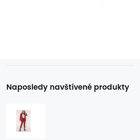
Naposledy navštívené produkty
Dámské
vzorované
kalhoty
12586
-