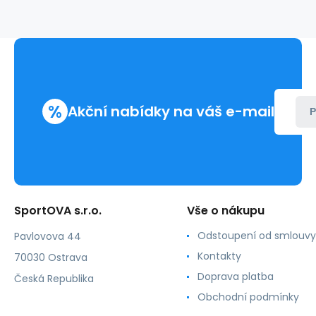
FPrice
%
Akční nabídky na váš e-mail
P
SportOVA s.r.o.
Vše o nákupu
Odstoupení od smlouvy
Pavlovova 44
Kontakty
70030 Ostrava
Doprava platba
Česká Republika
Obchodní podmínky