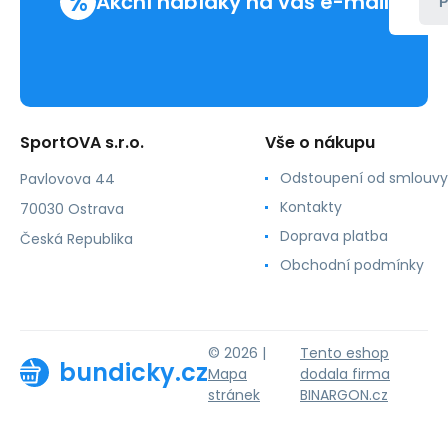
%
Akční nabídky na váš e-mail
P
SportOVA s.r.o.
Vše o nákupu
Odstoupení od smlouvy
Pavlovova 44
Kontakty
70030 Ostrava
Doprava platba
Česká Republika
Obchodní podmínky
© 2026 |
Tento eshop
bundicky.cz
Mapa
dodala firma
stránek
BINARGON.cz