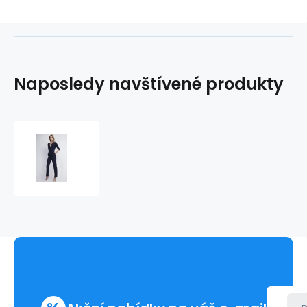
Naposledy navštívené produkty
Dámský
overál
KB108
-
Lanti