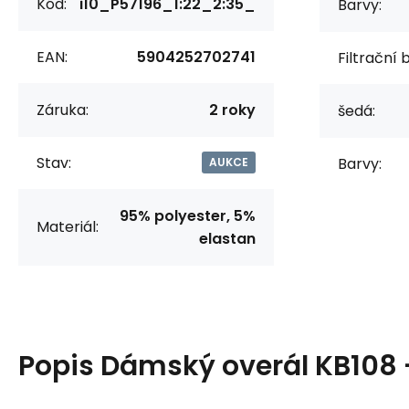
Kód:
i10_P57196_1:22_2:35_
Barvy:
EAN:
5904252702741
Filtrační 
Záruka:
2 roky
šedá:
Stav:
Barvy:
AUKCE
95% polyester, 5%
Materiál:
elastan
Popis
Dámský overál KB108 -