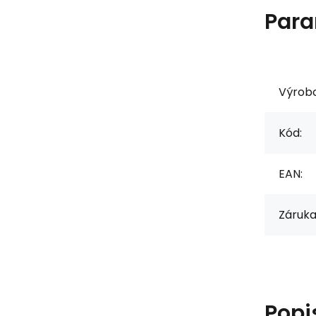
Para
Výrob
Kód:
EAN:
Záruka
Popi