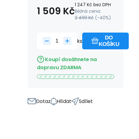
1 247
Kč
bez DPH
1 509
Kč
Běžná cena:
2 499
Kč
(-
40
%)
DO
ks
KOŠÍKU
Koupí dosáhnete na
dopravu ZDARMA
Dotaz
Hlídat
Sdílet