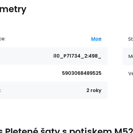
metry
ce:
Moe
St
i10_P71734_2:498_
Ma
5903068489525
Ve
:
2 roky
s
Pletené šaty s potiskem M5