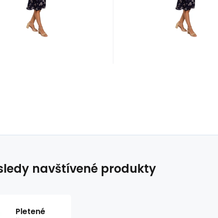
99 cm 1
L 99 cm 1
ledy navštívené produkty
Pletené