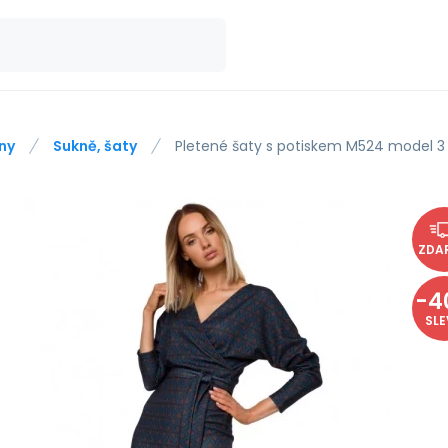
ny
Sukně, šaty
Pletené šaty s potiskem M524 model 3
ZDA
-
4
SL