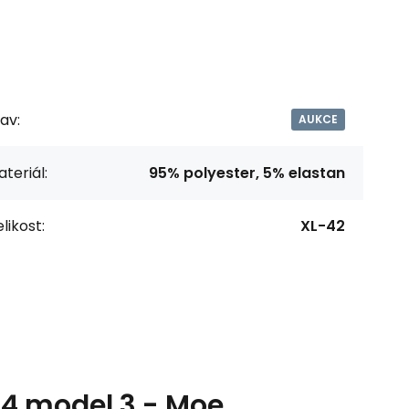
av:
AUKCE
teriál:
95% polyester, 5% elastan
likost:
XL-42
24 model 3 - Moe