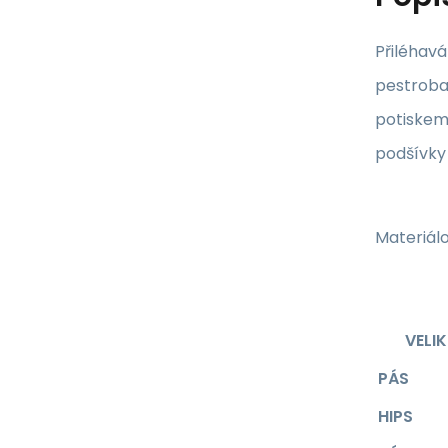
Přiléhavá
pestroba
potiskem
podšívky 
Materiálo
VELI
PÁS
HIPS