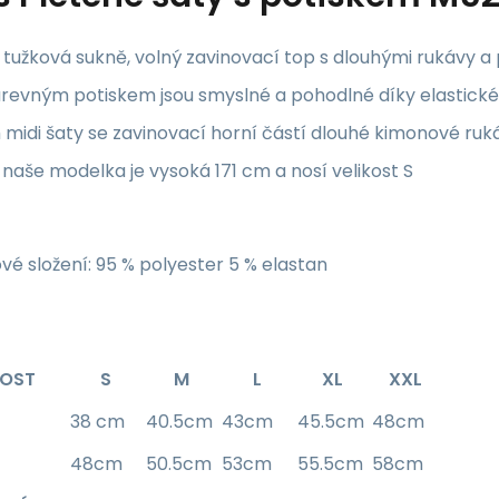
 tužková sukně, volný zavinovací top s dlouhými rukávy a
revným potiskem jsou smyslné a pohodlné díky elastic
 midi šaty se zavinovací horní částí dlouhé kimonové ruk
naše modelka je vysoká 171 cm a nosí velikost S
vé složení: 95 % polyester 5 % elastan
KOST
S
M
L
XL
XXL
38 cm
40.5cm
43cm
45.5cm
48cm
48cm
50.5cm
53cm
55.5cm
58cm