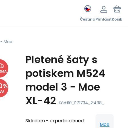
Čeština
Přihlásit
Košík
 - Moe
Pletené šaty s
potiskem M524
RMA
model 3 - Moe
0
%
EVA
XL-42
Kód:
i10_P71734_2:498_
Skladem - expedice ihned
Moe