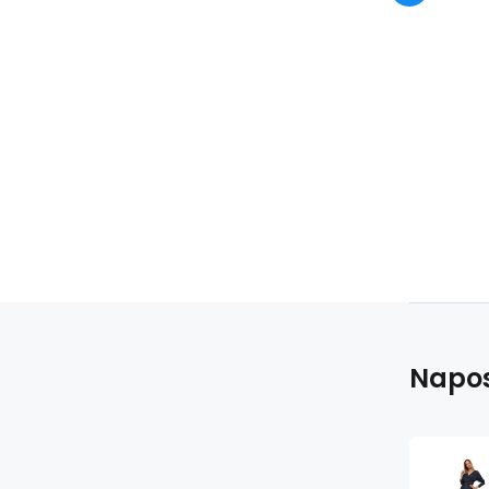
L 99 cm 1
L 
Napos