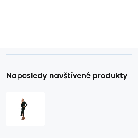
Naposledy navštívené produkty
Dámské
šaty
s
rozparkem
na
boku