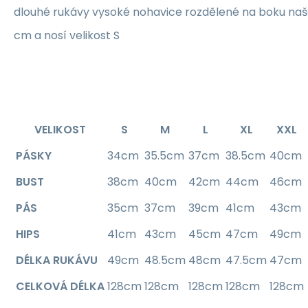
dlouhé rukávy vysoké nohavice rozdělené na boku naš
cm a nosí velikost S
VELIKOST
S
M
L
XL
XXL
PÁSKY
34cm
35.5cm
37cm
38.5cm
40cm
BUST
38cm
40cm
42cm
44cm
46cm
PÁS
35cm
37cm
39cm
41cm
43cm
HIPS
41cm
43cm
45cm
47cm
49cm
DÉLKA RUKÁVU
49cm
48.5cm
48cm
47.5cm
47cm
CELKOVÁ DÉLKA
128cm
128cm
128cm
128cm
128cm