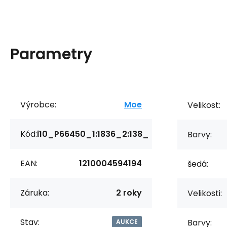
Parametry
Výrobce:
Moe
Velikost:
Kód:
i10_P66450_1:1836_2:138_
Barvy:
EAN:
1210004594194
šedá:
Záruka:
2 roky
Velikosti:
Stav:
Barvy:
AUKCE