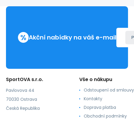
M544
Tmavě
zelená
-
MOE
%
Akční nabídky na váš e-mail
P
SportOVA s.r.o.
Vše o nákupu
Odstoupení od smlouvy
Pavlovova 44
Kontakty
70030 Ostrava
Doprava platba
Česká Republika
Obchodní podmínky