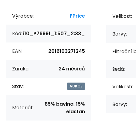
Výrobce:
FPrice
Velikost:
Kód:
i10_P76991_1:507_2:33_
Barvy:
EAN:
2016103271245
Filtrační 
Záruka:
24 měsíců
šedá:
Stav:
Velikosti:
AUKCE
85% bavlna, 15%
Barvy:
Materiál:
elastan