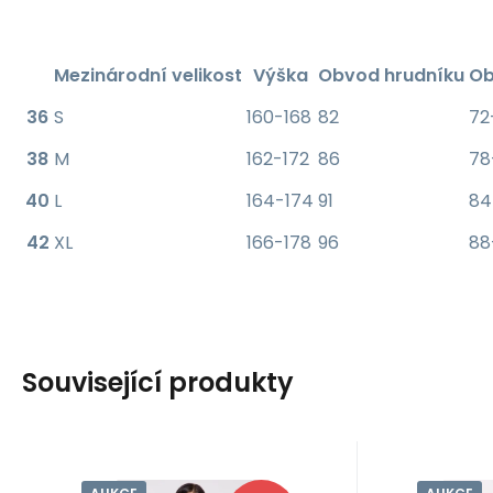
Mezinárodní velikost
Výška
Obvod hrudníku
Ob
36
S
160-168
82
72
38
M
162-172
86
78
40
L
164-174
91
84
42
XL
166-178
96
88
Související produkty