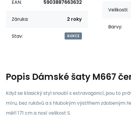
EAN:
5903887663632
Velikosti:
Záruka:
2 roky
Barvy:
Stav:
AUKCE
Popis
Dámské šaty M667 če
Když se klasický styl snoubí s extravagancí, jsou to prá
míru, bez rukávů a s hlubokým výstřihem zdobeným ř
měří 171 cm a nosí velikost S.