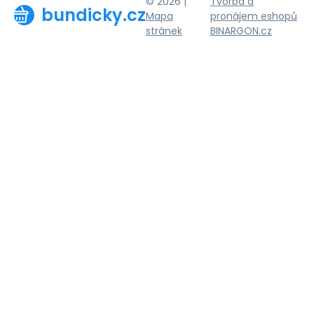
© 2026 |
Tvorba a
bundicky.cz
Mapa
pronájem eshopů
stránek
BINARGON.cz