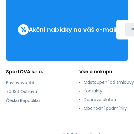
%
Akční nabídky na váš e-mail
P
SportOVA s.r.o.
Vše o nákupu
Odstoupení od smlouvy
Pavlovova 44
Kontakty
70030 Ostrava
Doprava platba
Česká Republika
Obchodní podmínky