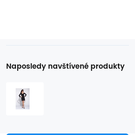
Naposledy navštívené produkty
Dámské
šaty
M314
-
Bien
Fashion