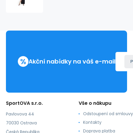
Luisa
232
-
IVON
%
Akční nabídky na váš e-mail
P
SportOVA s.r.o.
Vše o nákupu
Odstoupení od smlouvy
Pavlovova 44
Kontakty
70030 Ostrava
Doprava platba
Česká Republika