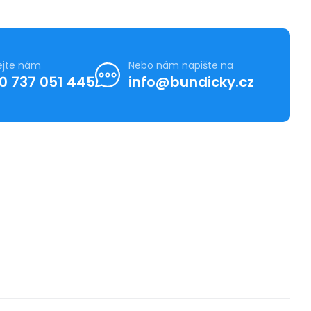
ejte nám
Nebo nám napište na
0 737 051 445
info@bundicky.cz