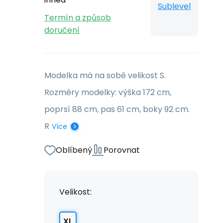
Sublevel
Termín a způsob
doručení
Modelka má na sobě velikost S.
Rozměry modelky: výška 172 cm,
poprsí 88 cm, pas 61 cm, boky 92 cm.
R
Více
Oblíbený
Porovnat
Velikost:
XL