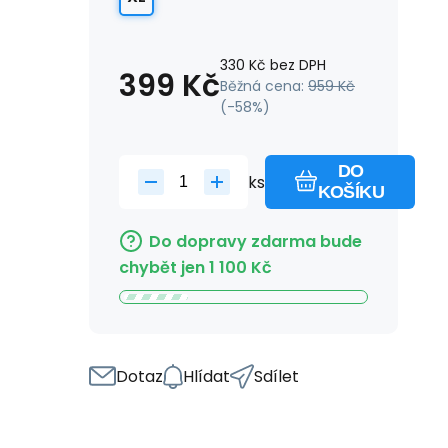
330
Kč
bez DPH
399
Kč
Běžná cena:
959
Kč
(-
58
%)
DO
ks
KOŠÍKU
Do dopravy zdarma bude
chybět jen
1 100
Kč
Dotaz
Hlídat
Sdílet