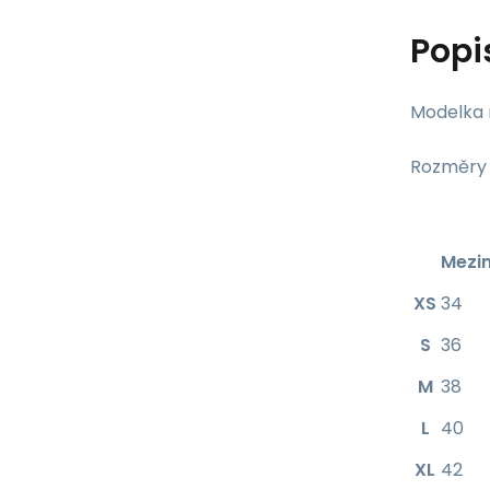
Popi
Modelka 
Rozměry k
Mezin
XS
34
S
36
M
38
L
40
XL
42