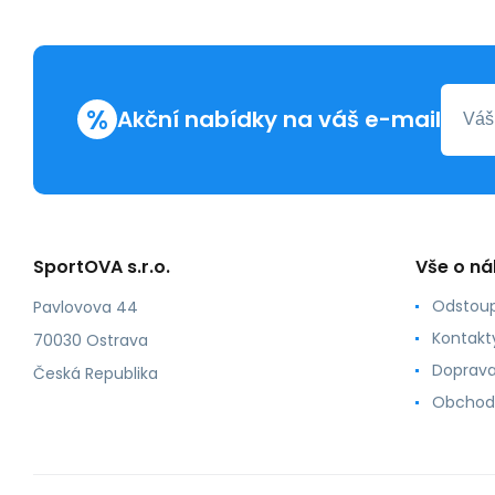
%
Akční nabídky na váš e-mail
SportOVA s.r.o.
Vše o n
Odstoup
Pavlovova 44
Kontakt
70030 Ostrava
Doprava
Česká Republika
Obchod