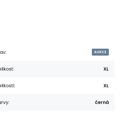
av:
AUKCE
likost:
XL
likosti:
XL
rvy:
černá