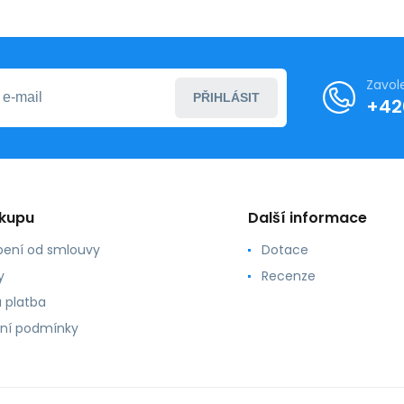
Zavol
PŘIHLÁSIT
+42
ákupu
Další informace
ení od smlouvy
Dotace
y
Recenze
 platba
ní podmínky