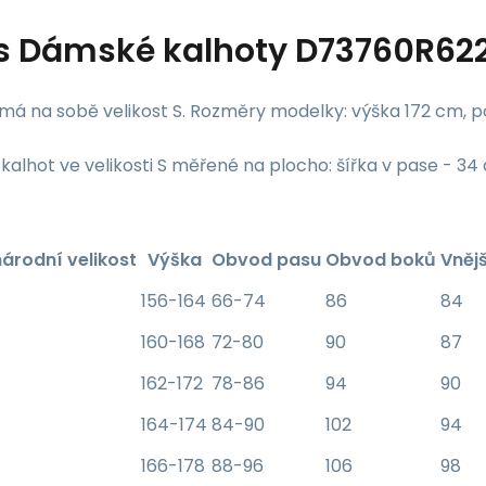
s
Dámské kalhoty D73760R622
má na sobě velikost S. Rozměry modelky: výška 172 cm, p
alhot ve velikosti S měřené na plocho: šířka v pase - 34
árodní velikost
Výška
Obvod pasu
Obvod boků
Vněj
156-164
66-74
86
84
160-168
72-80
90
87
162-172
78-86
94
90
164-174
84-90
102
94
166-178
88-96
106
98