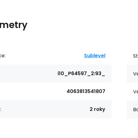
metry
ce:
Sublevel
St
i10_P64597_2:93_
Ve
4063813541807
Ve
:
2 roky
Ba