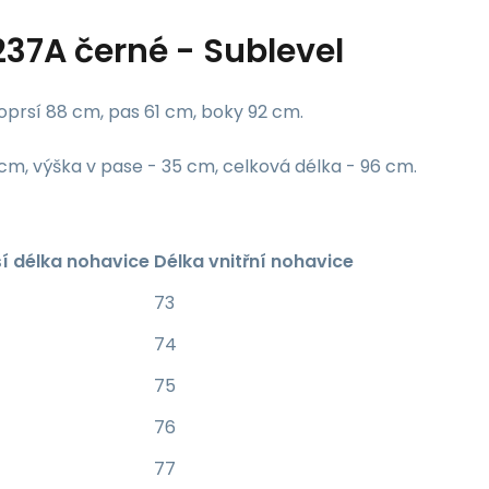
37A černé - Sublevel
oprsí 88 cm, pas 61 cm, boky 92 cm.
 cm, výška v pase - 35 cm, celková délka - 96 cm.
ší délka nohavice
Délka vnitřní nohavice
73
74
75
76
77