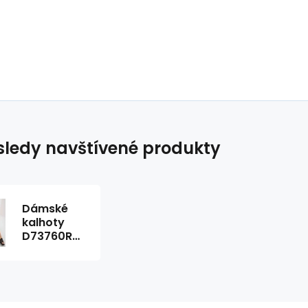
ledy navštívené produkty
Dámské
kalhoty
D73760R62237A
černé -
Sublevel