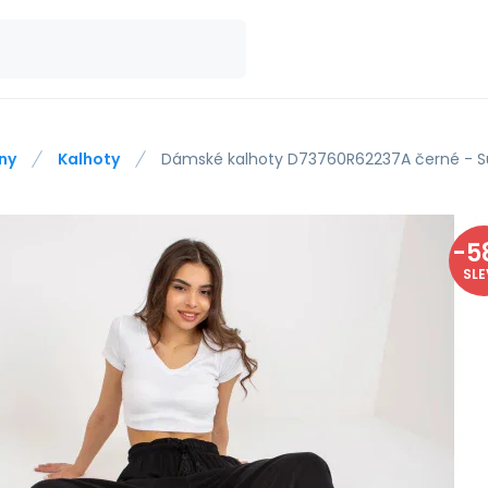
ny
Kalhoty
Dámské kalhoty D73760R62237A černé - S
-
5
SL