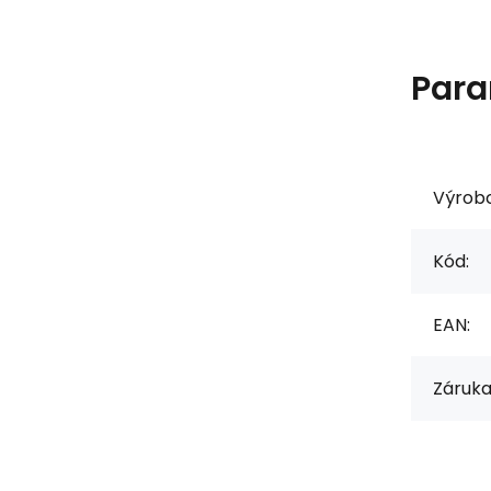
Para
Výrob
Kód:
EAN:
Záruka