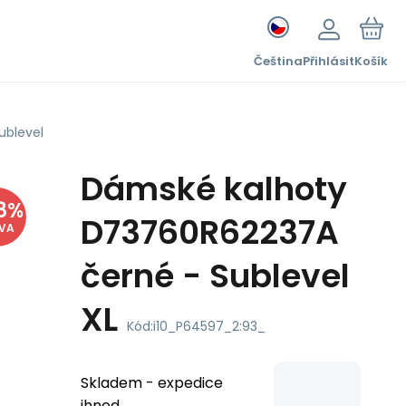
Čeština
Přihlásit
Košík
ublevel
Dámské kalhoty
8
%
D73760R62237A
EVA
černé - Sublevel
XL
Kód:
i10_P64597_2:93_
Skladem - expedice
ihned