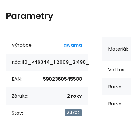
Parametry
Výrobce:
awama
Materiál:
Kód:
i10_P46344_1:2009_2:498_
Velikost:
EAN:
5902360545588
Barvy:
Záruka:
2 roky
Barvy:
Stav:
AUKCE