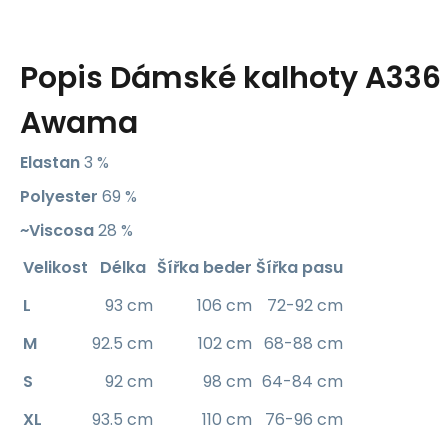
Popis
Dámské kalhoty A336 
Awama
Elastan
3 %
Polyester
69 %
~Viscosa
28 %
Velikost
Délka
Šířka beder
Šířka pasu
L
93 cm
106 cm
72-92 cm
M
92.5 cm
102 cm
68-88 cm
S
92 cm
98 cm
64-84 cm
XL
93.5 cm
110 cm
76-96 cm