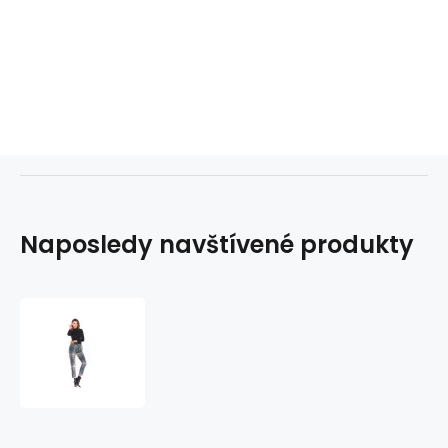
Naposledy navštívené produkty
Dámské
kalhoty
A336
Šedá
mix
-