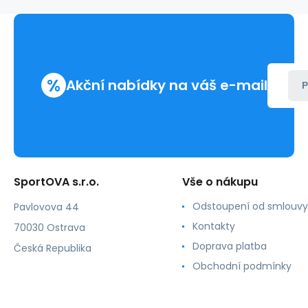
Awama
%
Akční nabídky na váš e-mail
P
SportOVA s.r.o.
Vše o nákupu
Odstoupení od smlouvy
Pavlovova 44
Kontakty
70030 Ostrava
Doprava platba
Česká Republika
Obchodní podmínky