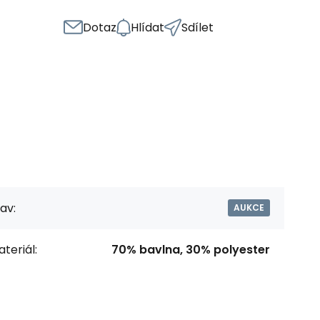
Dotaz
Hlídat
Sdílet
av:
AUKCE
teriál:
70% bavlna, 30% polyester