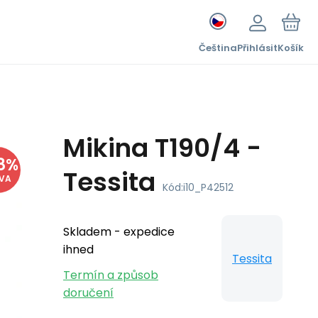
Čeština
Přihlásit
Košík
Mikina T190/4 -
8
%
Tessita
EVA
Kód:
i10_P42512
Skladem - expedice
ihned
Tessita
Termín a způsob
doručení