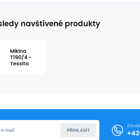
ledy navštívené produkty
Mikina
T190/4 -
Tessita
Zavol
PŘIHLÁSIT
+42