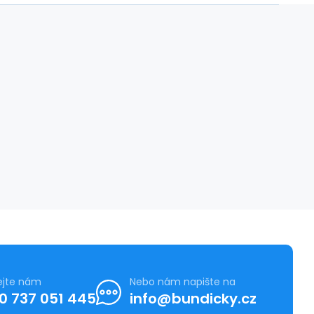
ejte nám
Nebo nám napište na
0 737 051 445
info@bundicky.cz