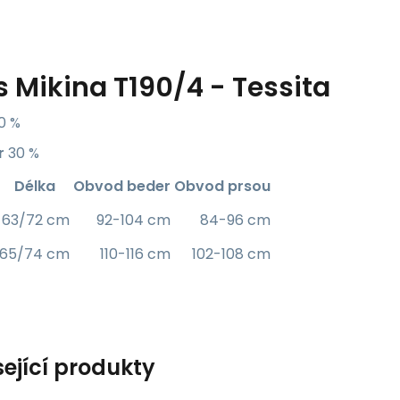
s
Mikina T190/4 - Tessita
0 %
r
30 %
Délka
Obvod beder
Obvod prsou
63/72 cm
92-104 cm
84-96 cm
65/74 cm
110-116 cm
102-108 cm
sející produkty