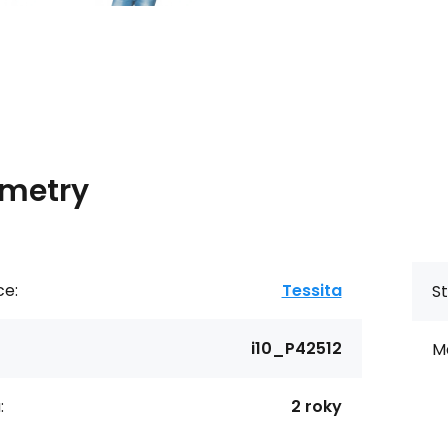
metry
ce:
Tessita
St
i10_P42512
Ma
:
2 roky