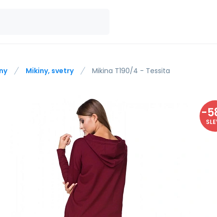
ny
Mikiny, svetry
Mikina T190/4 - Tessita
-
5
SL