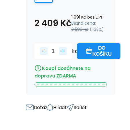
1 991
Kč
bez DPH
2 409
Kč
Běžná cena:
3 599
Kč
(-
33
%)
DO
ks
KOŠÍKU
Koupí dosáhnete na
dopravu ZDARMA
Dotaz
Hlídat
Sdílet