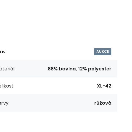
av:
AUKCE
teriál:
88% bavlna, 12% polyester
likost:
XL-42
rvy:
růžová