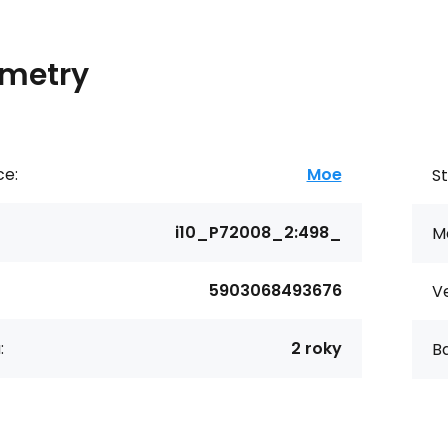
metry
ce:
Moe
St
i10_P72008_2:498_
Ma
5903068493676
Ve
:
2 roky
Ba