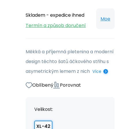
Skladem - expedice ihned
Moe
Termín a způsob doručení
Měkká a příjemná pletenina a moderní
design těchto šatů áčkového střihu s
asymetrickým lemem z nich
Více
Oblíbený
Porovnat
Velikost:
XL-42