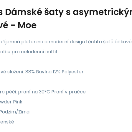
s
Dámské šaty s asymetrick
vé - Moe
příjemná pletenina a moderní design těchto šatů áčkovéh
volbu pro celodenní outfit.
vé složení: 88% Bavlna 12% Polyester
o péči: praní na 30°C Praní v pračce
owder Pink
 Podzim/Zima
Ženské