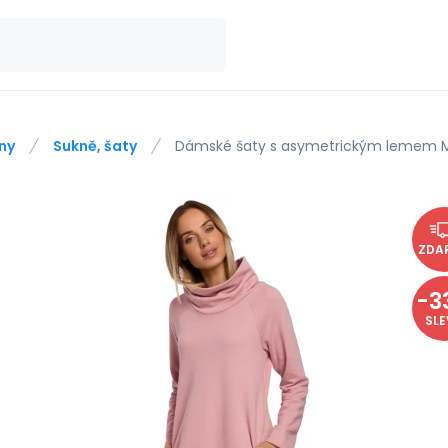
ny
Sukně, šaty
Dámské šaty s asymetrickým lemem M
ZDA
-
3
SL