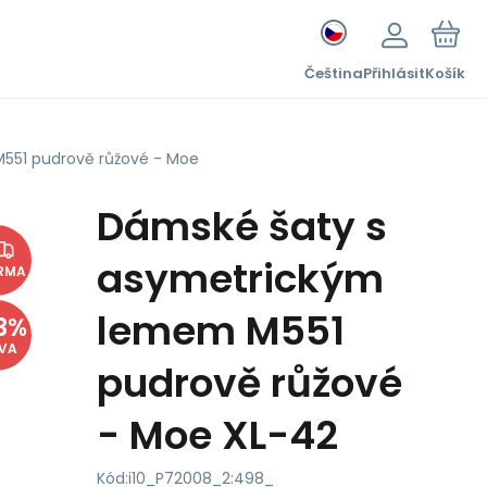
Čeština
Přihlásit
Košík
551 pudrově růžové - Moe
Dámské šaty s
asymetrickým
RMA
lemem M551
3
%
EVA
pudrově růžové
- Moe XL-42
Kód:
i10_P72008_2:498_