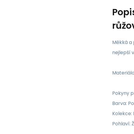
Popi
růžo
Měkká a 
nejlepší 
Materiálo
Pokyny pr
Barva: P
Kolekce:
Pohlaví: 