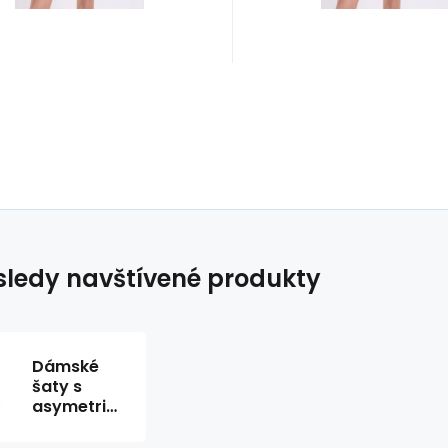
ledy navštívené produkty
Dámské
šaty s
asymetrickým
lemem
M551