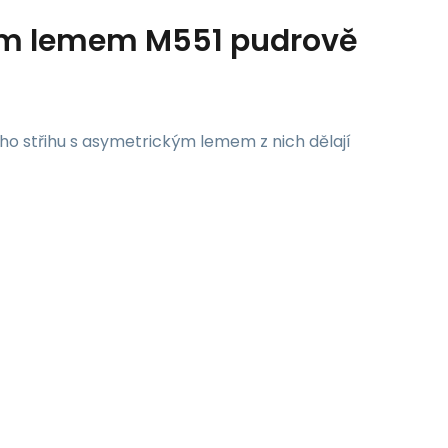
ým lemem M551 pudrově
o střihu s asymetrickým lemem z nich dělají