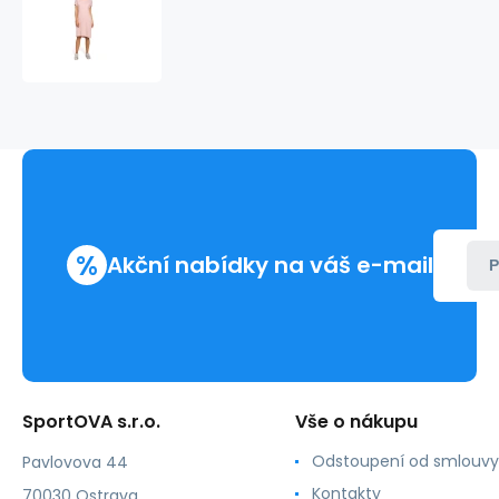
šaty
B050
Pudrové
růžová
-
BeWear
%
Akční nabídky na váš e-mail
P
SportOVA s.r.o.
Vše o nákupu
Odstoupení od smlouvy
Pavlovova 44
Kontakty
70030 Ostrava