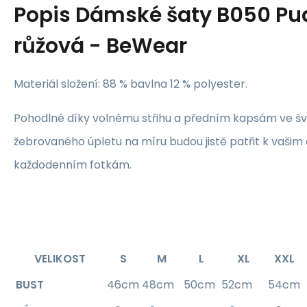
Popis
Dámské šaty B050 Pu
růžová - BeWear
Materiál složení: 88 % bavlna 12 % polyester.
Pohodlné díky volnému střihu a předním kapsám ve švu 
žebrovaného úpletu na míru budou jistě patřit k vaši
každodenním fotkám.
VELIKOST
S
M
L
XL
XXL
BUST
46cm
48cm
50cm
52cm
54cm