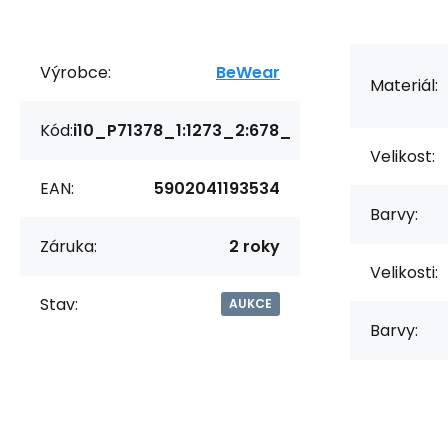
Výrobce:
BeWear
Materiál:
Kód:
i10_P71378_1:1273_2:678_
Velikost:
EAN:
5902041193534
Barvy:
Záruka:
2 roky
Velikosti:
Stav:
AUKCE
Barvy: