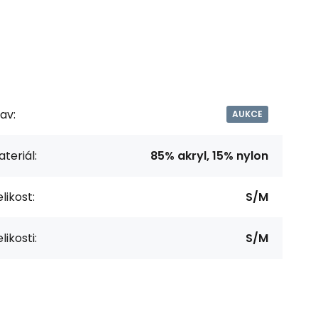
av:
AUKCE
teriál:
85% akryl, 15% nylon
likost:
S/M
likosti:
S/M