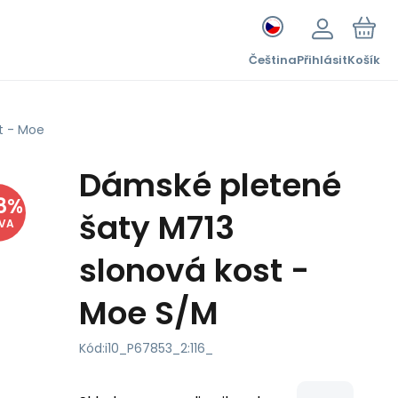
Čeština
Přihlásit
Košík
t - Moe
Dámské pletené
8
%
šaty M713
EVA
slonová kost -
Moe S/M
Kód:
i10_P67853_2:116_