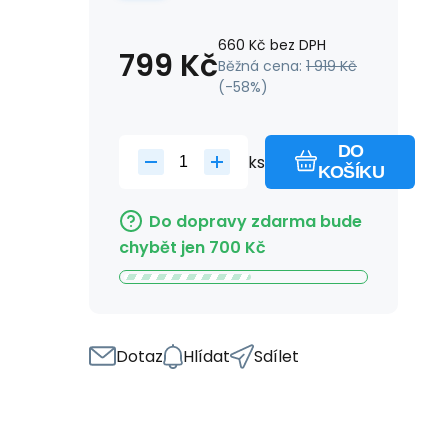
660
Kč
bez DPH
799
Kč
Běžná cena:
1 919
Kč
(-
58
%)
DO
ks
KOŠÍKU
Do dopravy zdarma bude
chybět jen
700
Kč
Dotaz
Hlídat
Sdílet