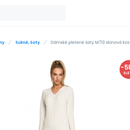
ny
Sukně, šaty
Dámské pletené šaty M713 slonová kos
-
5
SL