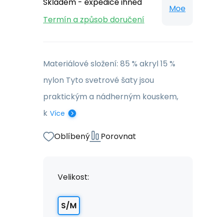
Skladem - expedice ihned
Moe
Termín a způsob doručení
Materiálové složení: 85 % akryl 15 %
nylon Tyto svetrové šaty jsou
praktickým a nádherným kouskem,
k
Více
Oblíbený
Porovnat
Velikost:
S/M