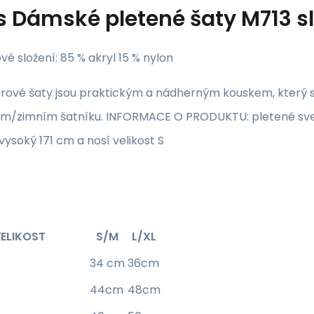
s
Dámské pletené šaty M713 s
vé složení: 85 % akryl 15 % nylon
trové šaty jsou praktickým a nádherným kouskem, který s
m/zimním šatníku. INFORMACE O PRODUKTU: pletené svetr
vysoký 171 cm a nosí velikost S
ELIKOST
S/M
L/XL
34 cm
36cm
44cm
48cm