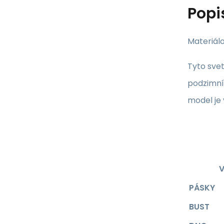
Popi
Materiálo
Tyto sve
podzimní
model je 
V
PÁSKY
BUST