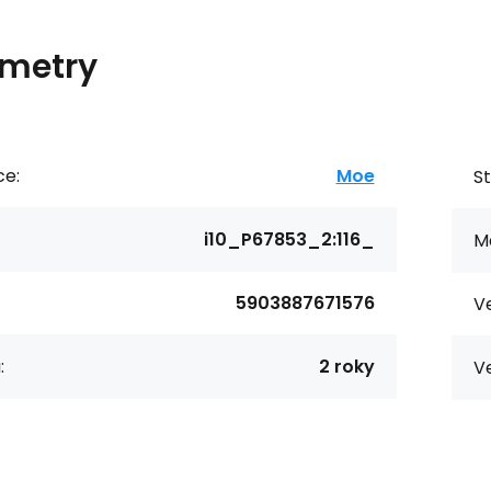
metry
ce:
Moe
St
i10_P67853_2:116_
Ma
5903887671576
Ve
:
2 roky
Ve