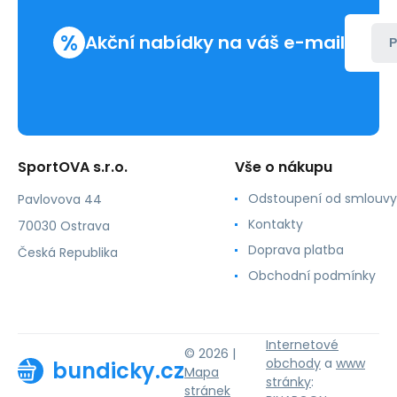
%
Akční nabídky na váš e-mail
P
SportOVA s.r.o.
Vše o nákupu
Odstoupení od smlouvy
Pavlovova 44
Kontakty
70030 Ostrava
Doprava platba
Česká Republika
Obchodní podmínky
Internetové
© 2026 |
obchody
a
www
bundicky.cz
Mapa
stránky
:
stránek