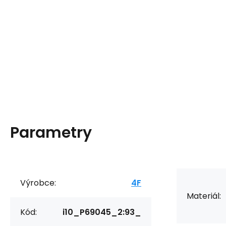
Parametry
Výrobce:
4F
Materiál:
Kód:
i10_P69045_2:93_