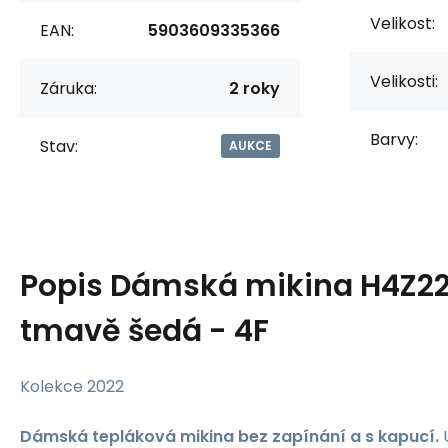
Velikost:
EAN:
5903609335366
Velikosti:
Záruka:
2 roky
Barvy:
Stav:
AUKCE
Popis
Dámská mikina H4Z2
tmavě šedá - 4F
Kolekce 2022
Dámská tepláková mikina bez zapínání a s kapucí.
U