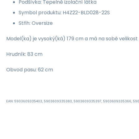
Podšívka: Tepelně izolační látka
Symbol produktu: H4Z22-BLD028-22S
Střih: Oversize
Model(ka) je vysoký(ká) 179 cm a má na sobě velikost
Hrudník: 83 cm
Obvod pasu: 62 cm
EAN: 5903609335403, 5903609335380, 5903609335397, 5903609335366, 59