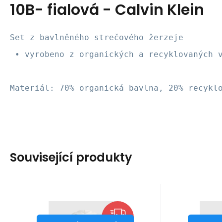
10B- fialová - Calvin Klein
Set z bavlněného strečového žerzeje
 • vyrobeno z organických a recyklovaných 
Materiál: 
70% organická bavlna, 20% recykl
Související produkty
Kód dod.:
Kód:
i10_P66571
1210004597263
Kód dod
Kó
Skladem - expedice ihned
Skladem 
Calvin Klein
Calvin Klei
2 199
Záruka
Kč
2 roky
1 
Z
Dámská mikina
Dáms
od
od
2 599
Kč
S
ZDARMA