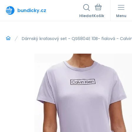
bundicky.cz
Hledat
Menu
Dámský kraťasový set - QS6804E 10B- fialová - Calvin