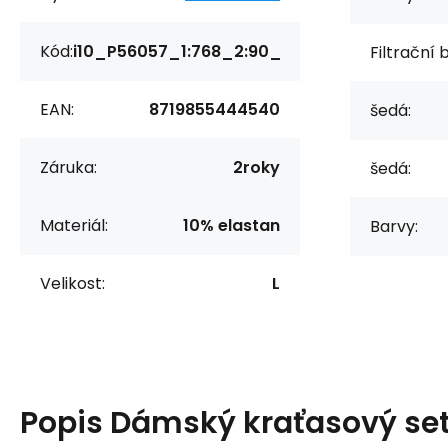
Kód:
i10_P56057_1:768_2:90_
Filtrační 
EAN:
8719855444540
šedá:
Záruka:
2roky
šedá:
Materiál:
10% elastan
Barvy:
Velikost:
L
Popis
Dámský kraťasový se