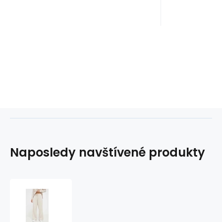
Naposledy navštívené produkty
Dámské
kalhoty
UW0UW04771