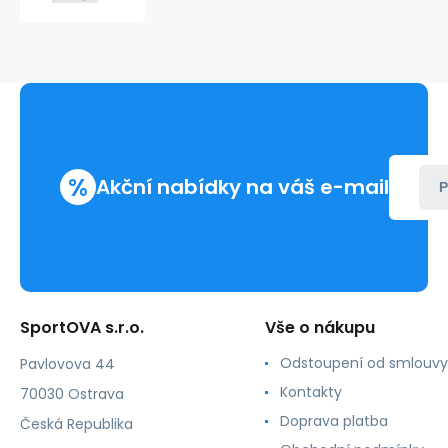
ABH
sv.
béžové
-
Tommy
Hilfiger
%
Akční nabídky na váš e-mail
P
SportOVA s.r.o.
Vše o nákupu
Odstoupení od smlouvy
Pavlovova 44
Kontakty
70030 Ostrava
Doprava platba
Česká Republika