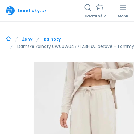
bundicky.cz
Hledat
Menu
Ženy
Kalhoty
Dámské kalhoty UW0UW04771 ABH sv. béžové - Tommy H