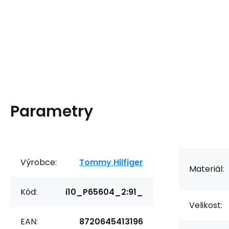
Parametry
Výrobce:
Tommy Hilfiger
Materiál:
Kód:
i10_P65604_2:91_
Velikost:
EAN:
8720645413196