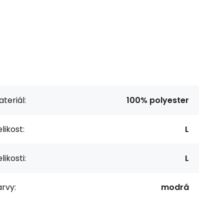
teriál:
100% polyester
likost:
L
likosti:
L
rvy:
modrá