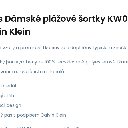
s
Dámské plážové šortky KW0
in Klein
í vzory a prémiové tkaniny jsou doplněny typickou značk
ky jsou vyrobeny ze 100% recyklované polyesterové tkani
váním stávajících materiálů.
ateriál
ý střih
ací design
ký pas s podpisem Calvin Klein