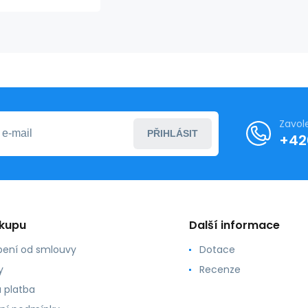
KW0KW02482
DCE sv.
modré -
Calvin
Klein
Zavol
PŘIHLÁSIT
+42
ákupu
Další informace
ení od smlouvy
Dotace
y
Recenze
 platba