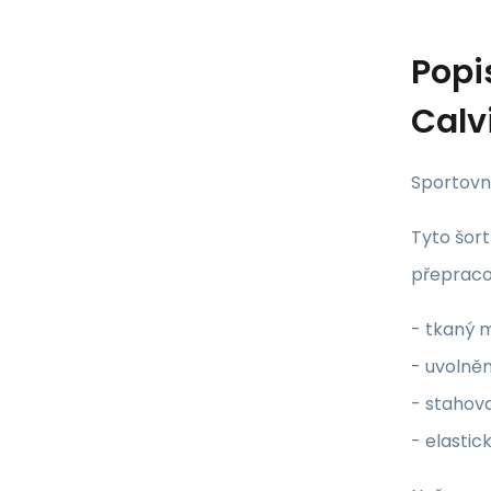
Popi
Calv
Sportovn
Tyto šort
přepraco
- tkaný m
- uvolněn
- stahov
- elastic