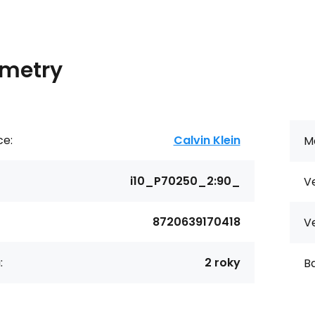
metry
ce:
Calvin Klein
Ma
i10_P70250_2:90_
Ve
8720639170418
Ve
:
2 roky
Ba