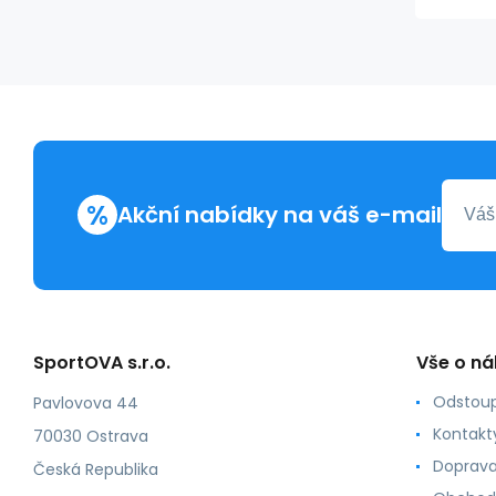
%
Akční nabídky na váš e-mail
SportOVA s.r.o.
Vše o n
Odstoup
Pavlovova 44
Kontakt
70030 Ostrava
Doprava
Česká Republika