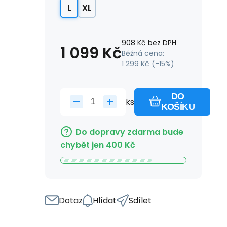
L
XL
908
Kč
bez DPH
1 099
Kč
Běžná cena:
1 299
Kč
(-
15
%)
DO
ks
KOŠÍKU
Do dopravy zdarma bude
chybět jen
400
Kč
Dotaz
Hlídat
Sdílet