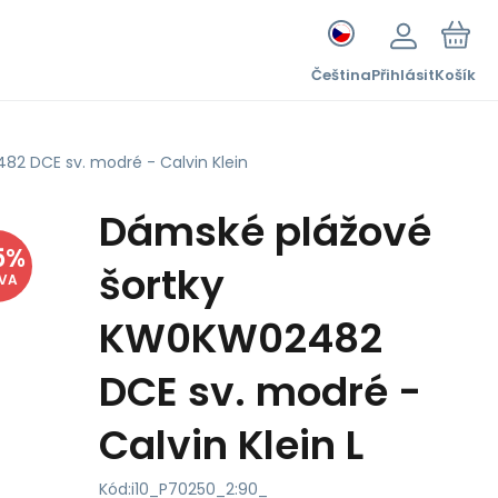
Čeština
Přihlásit
Košík
2 DCE sv. modré - Calvin Klein
Dámské plážové
5
%
šortky
EVA
KW0KW02482
DCE sv. modré -
Calvin Klein L
Kód:
i10_P70250_2:90_