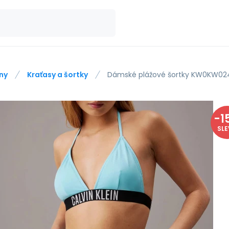
ny
Kraťasy a šortky
Dámské plážové šortky KW0KW0248
-
1
SL