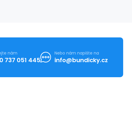
ejte nám
Nebo nám napište na
0 737 051 445
info@bundicky.cz