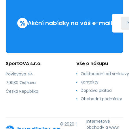
Better
Bodies
%
Akční nabídky na váš e-mail
P
SportOVA s.r.o.
Vše o nákupu
Odstoupení od smlouvy
Pavlovova 44
Kontakty
70030 Ostrava
Doprava platba
Česká Republika
Obchodní podmínky
Internetové
© 2026 |
obchody
a
www