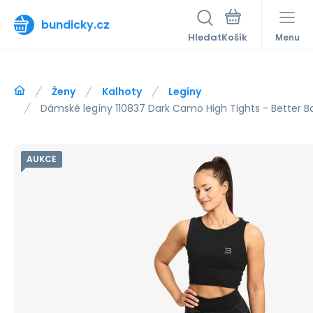
bundicky.cz
Hledat
Menu
Ženy
Kalhoty
Legíny
Dámské legíny 110837 Dark Camo High Tights - Better B
AUKCE