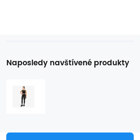
Naposledy navštívené produkty
Dámské
legíny
110837
Dark
Camo
High
Tights
-