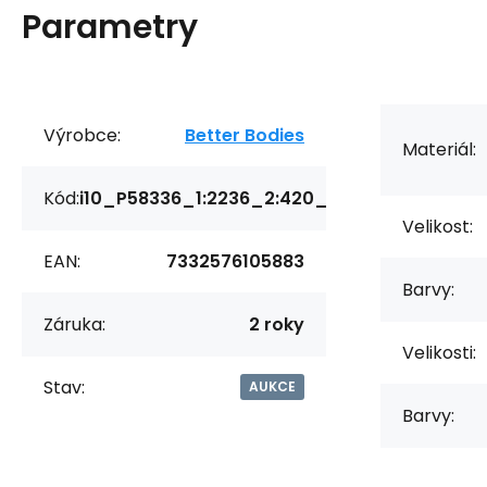
Parametry
Výrobce:
Better Bodies
Materiál:
Kód:
i10_P58336_1:2236_2:420_
Velikost:
EAN:
7332576105883
Barvy:
Záruka:
2 roky
Velikosti:
Stav:
AUKCE
Barvy: