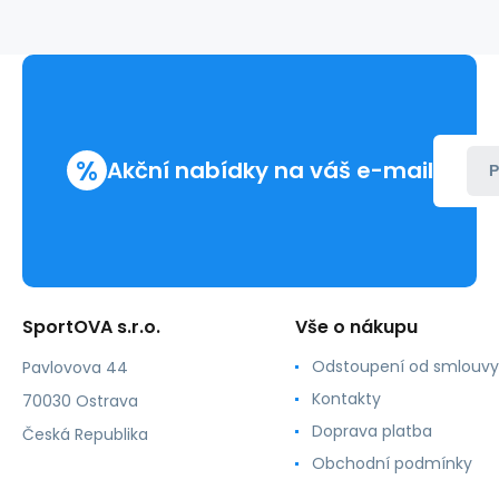
Ola
voga
%
Akční nabídky na váš e-mail
P
SportOVA s.r.o.
Vše o nákupu
Odstoupení od smlouvy
Pavlovova 44
Kontakty
70030 Ostrava
Doprava platba
Česká Republika
Obchodní podmínky