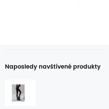
Naposledy navštívené produkty
Dámské
legíny
278049
černá
-