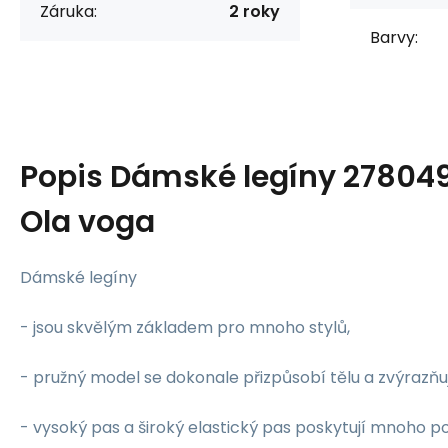
Záruka:
2 roky
Barvy:
Popis
Dámské legíny 278049
Ola voga
Dámské legíny
- jsou skvělým základem pro mnoho stylů,
- pružný model se dokonale přizpůsobí tělu a zvýrazňu
- vysoký pas a široký elastický pas poskytují mnoho po