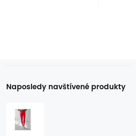
Naposledy navštívené produkty
Dámské
legíny
277175
neonově