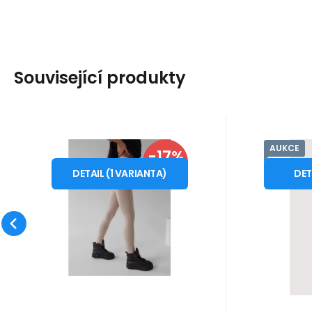
Související produkty
AUKCE
Kód dod.:
Kód:
i10_P62883
1210004511863
Skladem - expedice ihned
Sklade
Ola Voga
-17%
BeWear
999
Záruka
Kč
2 roky
1
Dámské legíny
Dámsk
od
od
1 199
Kč
M
BeWear_Tr
SLEVA
278049 béžová - Ola
tmavě 
DETAIL
(
1
VARIANTA
)
DET
Dámské legíny - jsou
Univerzál
voga
skvělým základem pro
nohavice
mnoho stylů, - pružný
švy a ozd
Oblíbený
Porovnat
model se dokonale
kapsách. 
přizpůsobí tělu a