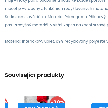
mají vysoký pas a budou se ti hodit ke každé sportovn
model je vyrobený z funkčních recyklovaných materi
Sedmiosminová délka. Materiál Primegreen. Přiléhavý st
pas. Prodyšný materiál. Vnitřní kapsa na zadní straně 
Materiál: interlokový úplet, 89% recyklovaný polyester, 
Související produkty
Kód dod.:
Kód:
i10_P65678
1210004573632
Kód do
Kó
Skladem - expedice ihned
Skladem 
58%
Ola Voga
-20%
Tommy Hilf
1 199
Záruka
Kč
2 roky
Z
ty
Dámské legíny
Dáms
od
o
1 499
Kč
S
M
14305
EVA
SLEVA