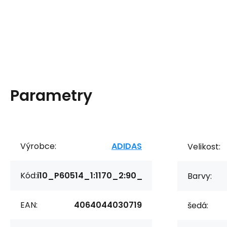
Parametry
Výrobce:
ADIDAS
Velikost:
Kód:
i10_P60514_1:1170_2:90_
Barvy:
EAN:
4064044030719
šedá: