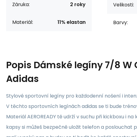
Záruka:
2 roky
Velikosti:
Materiál:
11% elastan
Barvy:
Popis
Dámské legíny 7/8 W 
Adidas
Stylové sportovní legíny pro každodenní nošení i intenz
V těchto sportovních legínách adidas se ti bude tréno
Materiál AEROREADY tě udrží v suchu při kickboxu i na le
kapsy si můžeš bezpečně uložit telefon a poslouchat př