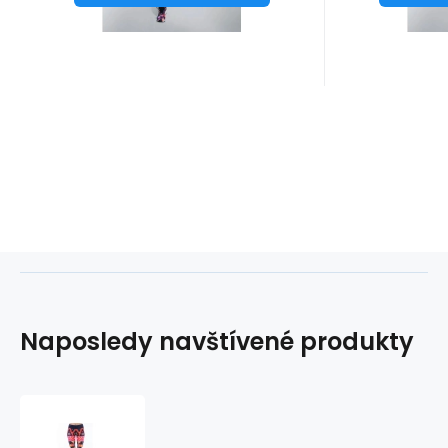
Naposledy navštívené produkty
Dámské