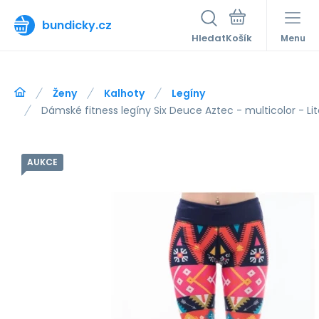
bundicky.cz
Hledat
Menu
Ženy
Kalhoty
Legíny
Dámské fitness legíny Six Deuce Aztec - multicolor - Li
AUKCE