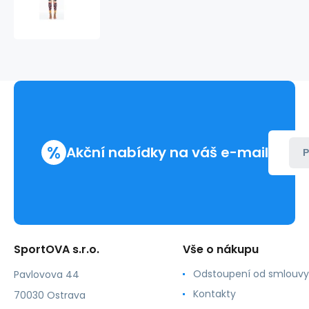
fitness
legíny
Six
Deuce
Aztec
-
multicolor
-
Litex
%
Akční nabídky na váš e-mail
P
SportOVA s.r.o.
Vše o nákupu
Odstoupení od smlouvy
Pavlovova 44
Kontakty
70030 Ostrava