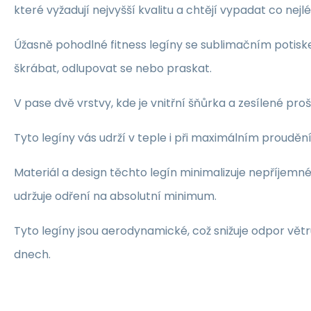
které vyžadují nejvyšší kvalitu a chtějí vypadat co nejl
Úžasně pohodlné fitness legíny se sublimačním potis
škrábat, odlupovat se nebo praskat.
V pase dvě vrstvy, kde je vnitřní šňůrka a zesílené proš
Tyto legíny vás udrží v teple i při maximálním prouděn
Materiál a design těchto legín minimalizuje nepříjemn
udržuje odření na absolutní minimum.
Tyto legíny jsou aerodynamické, což snižuje odpor vě
dnech.