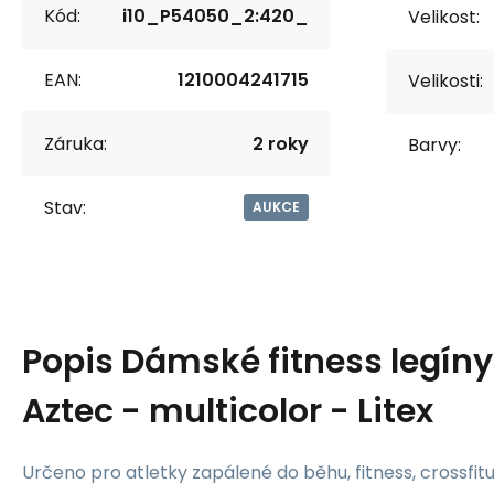
Kód:
i10_P54050_2:420_
Velikost:
EAN:
1210004241715
Velikosti:
Záruka:
2 roky
Barvy:
Stav:
AUKCE
Popis
Dámské fitness legíny
Aztec - multicolor - Litex
Určeno pro atletky zapálené do běhu, fitness, crossfitu