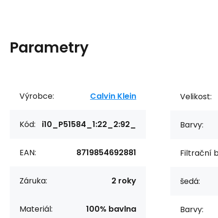
Parametry
Výrobce:
Calvin Klein
Velikost:
Kód:
i10_P51584_1:22_2:92_
Barvy:
EAN:
8719854692881
Filtrační 
Záruka:
2 roky
šedá:
Materiál:
100% bavlna
Barvy: