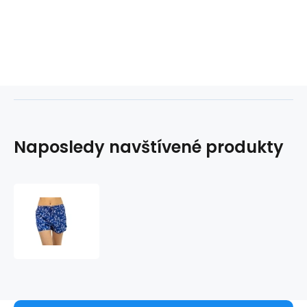
Naposledy navštívené produkty
Dámské
kraťasy
QS6029E-
VFR
-
Tmavě
modrá
-