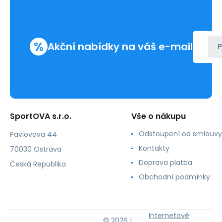
Calvin
Klein
%
Akční nabídky na váš e-mail
P
SportOVA s.r.o.
Vše o nákupu
Odstoupení od smlouvy
Pavlovova 44
Kontakty
70030 Ostrava
Doprava platba
Česká Republika
Obchodní podmínky
Internetové
© 2026 |