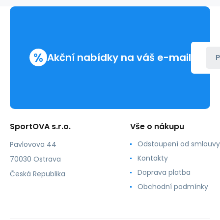
Klein
%
Akční nabídky na váš e-mail
P
SportOVA s.r.o.
Vše o nákupu
Odstoupení od smlouvy
Pavlovova 44
Kontakty
70030 Ostrava
Doprava platba
Česká Republika
Obchodní podmínky