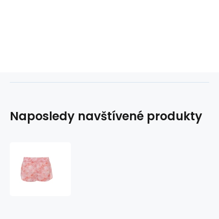
Naposledy navštívené produkty
Dámské
pyžamo
QS6479E-
SPN
růžovobílá
-
Calvin