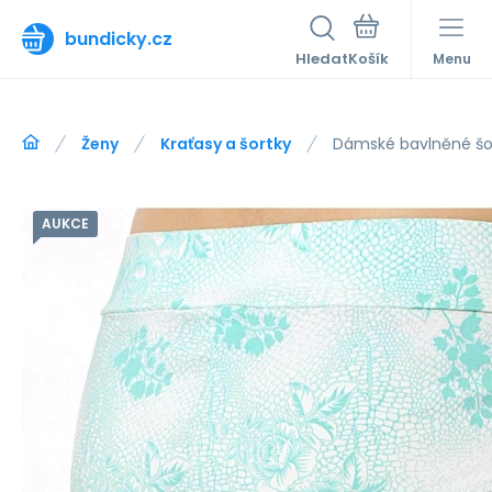
bundicky.cz
Hledat
Menu
Ženy
Kraťasy a šortky
Dámské bavlněné šor
AUKCE