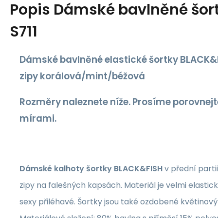
Popis
Dámské bavlněné šort
S711
Dámské bavlněné elastické šortky BLACK&
zipy korálová/mint/béžová
Rozměry naleznete níže. Prosíme porovnejte
mírami.
Dámské kalhoty šortky BLACK&FISH
v přední part
zipy na falešných kapsách. Materiál je velmi elastick
sexy přiléhavé. Šortky jsou také ozdobené květinov