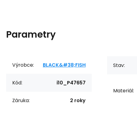
Parametry
Výrobce:
BLACK&#38;FISH
Stav:
Kód:
i10_P47657
Materiál:
Záruka:
2 roky