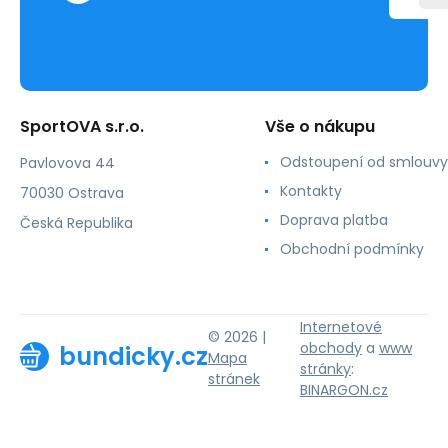
SportOVA s.r.o.
Vše o nákupu
Odstoupení od smlouvy
Pavlovova 44
Kontakty
70030 Ostrava
Doprava platba
Česká Republika
Obchodní podmínky
Internetové
© 2026 |
obchody
a
www
bundicky.cz
Mapa
stránky
:
stránek
BINARGON.cz