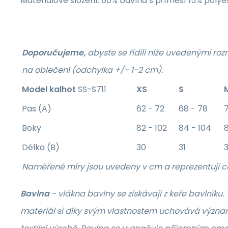
Materiálové složení: 80% bavlna s příměsí 15% polye
Doporučujeme,
abyste se řídili níže uvedenými r
na oblečení (odchylka +/- 1-2 cm).
Model kalhot
SS-S711
XS
S
Pas (A)
62 - 72
68 - 78
7
Boky
82 - 102
84 - 104
8
Délka (B)
30
31
3
Naměřené míry jsou uvedeny v cm a reprezentují c
Bavlna
- vlákna bavlny se získávají z keře bavlníku.
materiál si díky svým vlastnostem uchovává význa