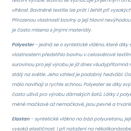
textilní výrobě. Bavlna se vyznačuje příjemným oma
vlhkost. Bavlněné textilie lze prát i žehlit při vysokýc
Přirozenou vlastností bavlny a její hlavní nevýhodo
je často mísena s jinými materiály.
Polyester
- jedná se o syntetické vlákno, které dík
vlastnostem předstihlo bavlnu v celosvětové textiln
surovinou pro její výrobu je již dnes všudypřítomná r
stálý na světle. Jeho vzhled je podobný hedvábí. Od
málo navlhají a rychle schnou. Polyester se díky s
často užívá pro výrobu dámských šatů. Látky z polye
méně mačkavé až nemačkavé, jsou pevné a trvanli
Elastan
- syntetické vlákno na bázi polyuretanu, jejíž
vysoká elastičnost. I při natažení na několikanásobe