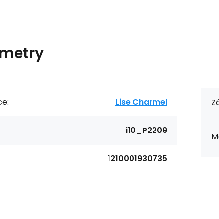
metry
ce:
Lise Charmel
Zá
i10_P2209
Ma
1210001930735