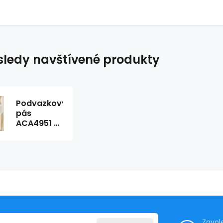
ledy navštívené produkty
Podvazkový
pás
ACA4951 -
Lise
Charmel
Zavol