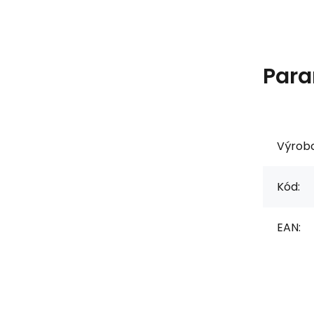
Para
Výrob
Kód:
EAN: