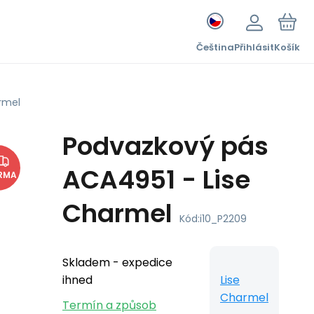
Čeština
Přihlásit
Košík
rmel
Podvazkový pás
ACA4951 - Lise
RMA
Charmel
Kód:
i10_P2209
Skladem - expedice
ihned
Lise
Charmel
Termín a způsob