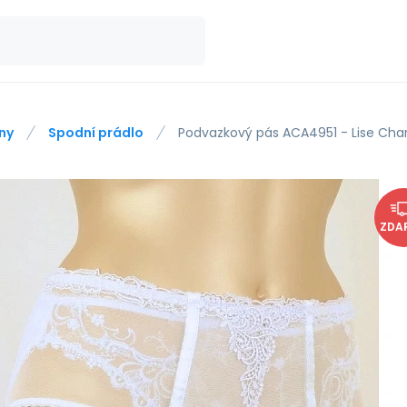
ny
Spodní prádlo
Podvazkový pás ACA4951 - Lise Cha
ZDA