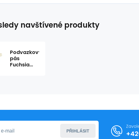
ledy navštívené produkty
Podvazkový
pás
Fuchsia
ecru -
Julimex
Zavol
PŘIHLÁSIT
+42