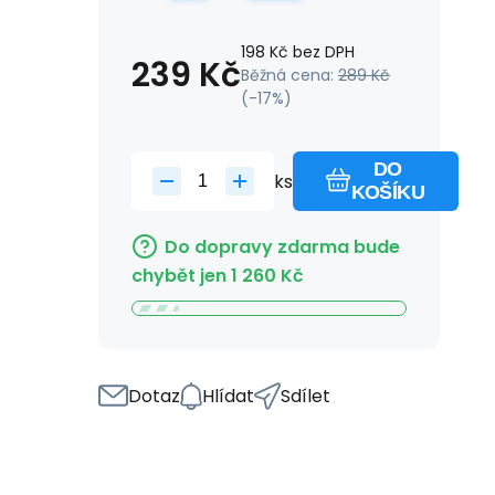
198
Kč
bez DPH
239
Kč
Běžná cena:
289
Kč
(-
17
%)
DO
ks
KOŠÍKU
Do dopravy zdarma bude
chybět jen
1 260
Kč
Dotaz
Hlídat
Sdílet