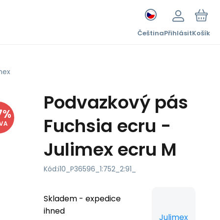
Čeština
Přihlásit
Košík
mex
Podvazkový pás
7
%
Fuchsia ecru -
EVA
Julimex ecru M
Kód:
i10_P36596_1:752_2:91_
Skladem - expedice
ihned
Julimex