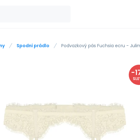
ny
Spodní prádlo
Podvazkový pás Fuchsia ecru - Juli
-
1
SL