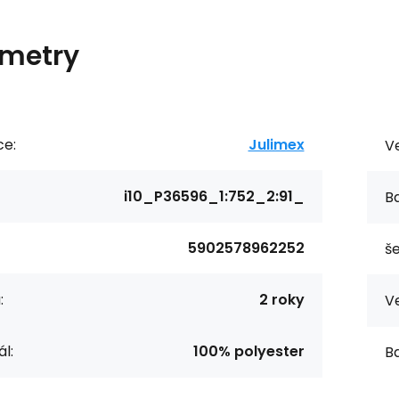
metry
ce:
Julimex
Ve
i10_P36596_1:752_2:91_
Ba
5902578962252
še
:
2 roky
Ve
l:
100% polyester
Ba