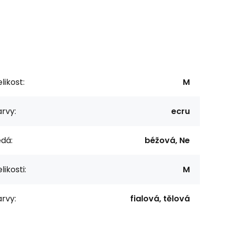
likost:
M
rvy:
ecru
dá:
béžová, Ne
likosti:
M
rvy:
fialová, tělová