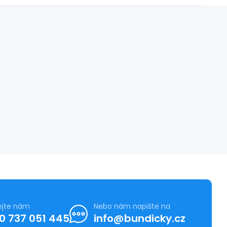
ejte nám
Nebo nám napište na
0 737 051 445
info@bundicky.cz