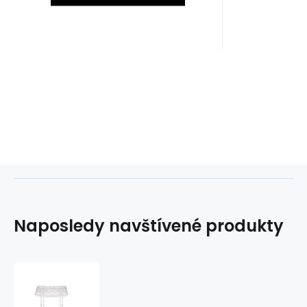
Naposledy navštívené produkty
Podvazkový
pás