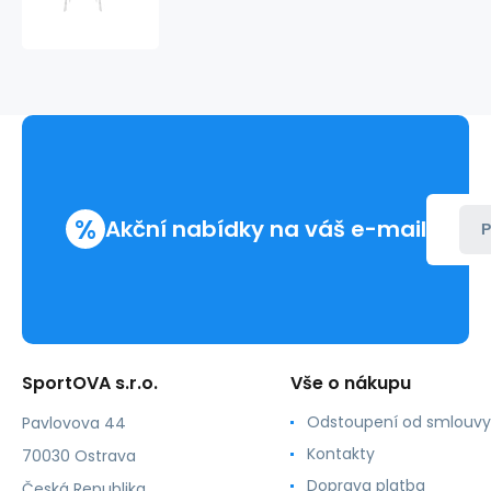
Lilly
bílá
-
Julimex
%
Akční nabídky na váš e-mail
P
SportOVA s.r.o.
Vše o nákupu
Odstoupení od smlouvy
Pavlovova 44
Kontakty
70030 Ostrava
Doprava platba
Česká Republika