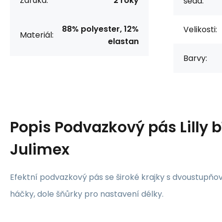
Záruka:
2 roky
šedá:
88% polyester, 12%
Velikosti:
Materiál:
elastan
Barvy:
Popis
Podvazkový pás Lilly b
Julimex
Efektní podvazkový pás se široké krajky s dvoustupň
háčky, dole šňůrky pro nastavení délky.