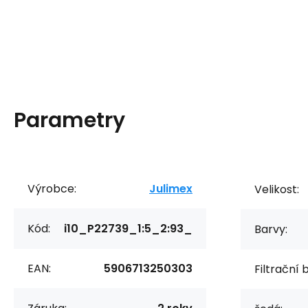
Parametry
Výrobce:
Julimex
Velikost:
Kód:
i10_P22739_1:5_2:93_
Barvy:
EAN:
5906713250303
Filtrační 