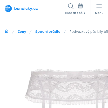
bundicky.cz
Hledat
Menu
Ženy
Spodní prádlo
Podvazkový pás Lilly bí