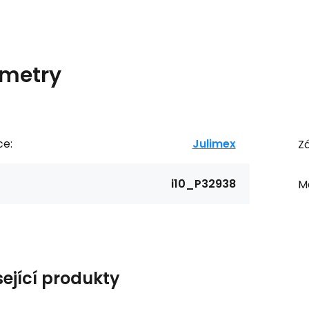
metry
ce:
Julimex
Zá
i10_P32938
Ma
sející produkty