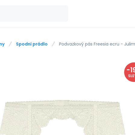
ny
Spodní prádlo
Podvazkový pás Freesia ecru - Juli
-
1
SL