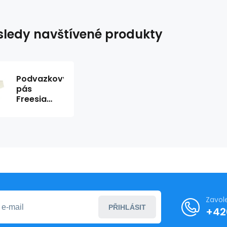
ledy navštívené produkty
Podvazkový
pás
Freesia
ecru -
Julimex
Zavol
PŘIHLÁSIT
+42