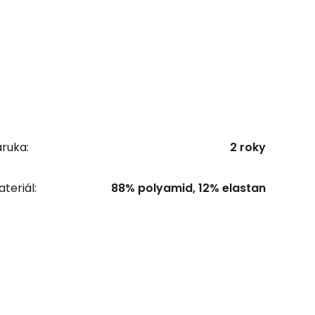
ruka:
2 roky
teriál:
88% polyamid, 12% elastan