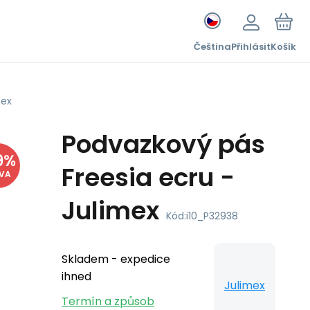
Čeština
Přihlásit
Košík
mex
Podvazkový pás
9
%
Freesia ecru -
EVA
Julimex
Kód:
i10_P32938
Skladem - expedice
ihned
Julimex
Termín a způsob