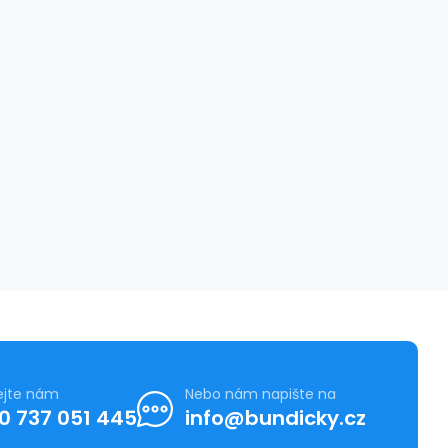
ejte nám
Nebo nám napište na
0 737 051 445
info@bundicky.cz