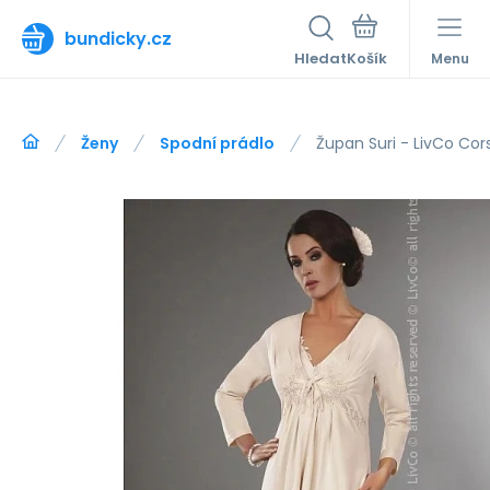
bundicky.cz
Hledat
Menu
Ženy
Spodní prádlo
Župan Suri - LivCo Cors