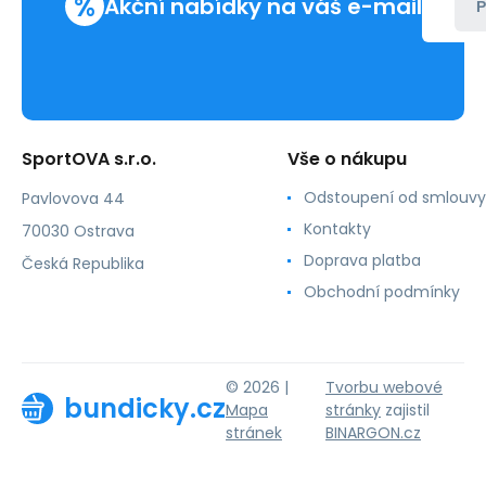
%
Akční nabídky na váš e-mail
P
SportOVA s.r.o.
Vše o nákupu
Odstoupení od smlouvy
Pavlovova 44
Kontakty
70030 Ostrava
Doprava platba
Česká Republika
Obchodní podmínky
© 2026 |
Tvorbu webové
bundicky.cz
Mapa
stránky
zajistil
stránek
BINARGON.cz