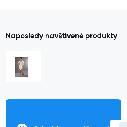
Naposledy navštívené produkty
Župan
Suri
-
LivCo
Corsetti