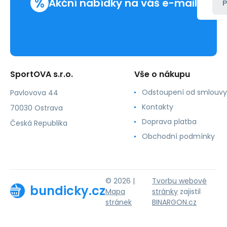
%
Akční nabídky na váš e-mail
P
SportOVA s.r.o.
Vše o nákupu
Odstoupení od smlouvy
Pavlovova 44
Kontakty
70030 Ostrava
Doprava platba
Česká Republika
Obchodní podmínky
© 2026 |
Tvorbu webové
bundicky.cz
Mapa
stránky
zajistil
stránek
BINARGON.cz