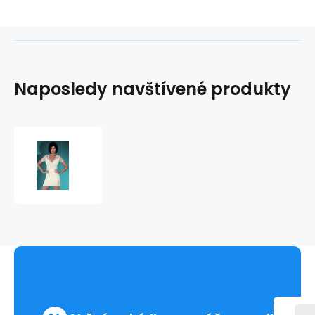
Naposledy navštívené produkty
Košilka
Babette
-
LivCo
Corsetti