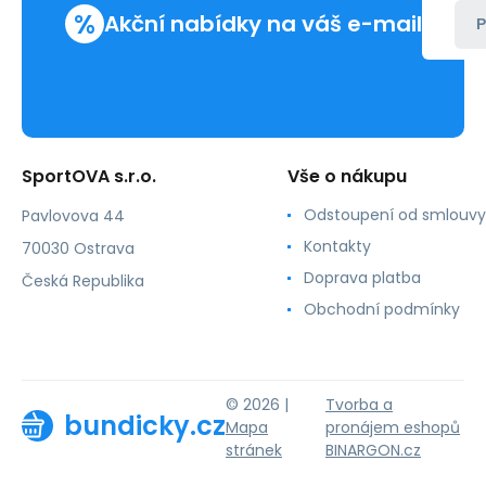
%
Akční nabídky na váš e-mail
P
SportOVA s.r.o.
Vše o nákupu
Odstoupení od smlouvy
Pavlovova 44
Kontakty
70030 Ostrava
Doprava platba
Česká Republika
Obchodní podmínky
© 2026 |
Tvorba a
bundicky.cz
Mapa
pronájem eshopů
stránek
BINARGON.cz