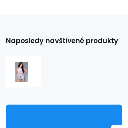
Naposledy navštívené produkty
Hravý
komplet
Aliyya
-
LivCo
Corsetti