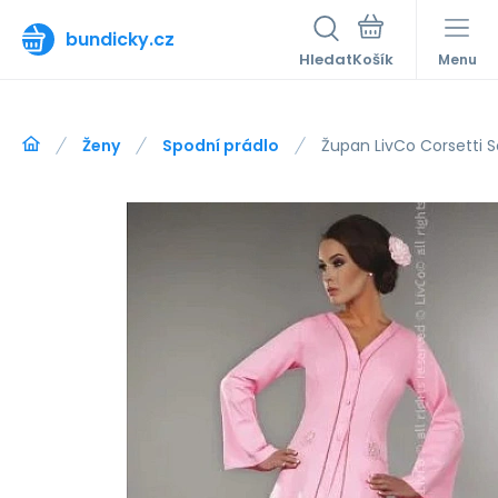
bundicky.cz
Hledat
Menu
Ženy
Spodní prádlo
Župan LivCo Corsetti 