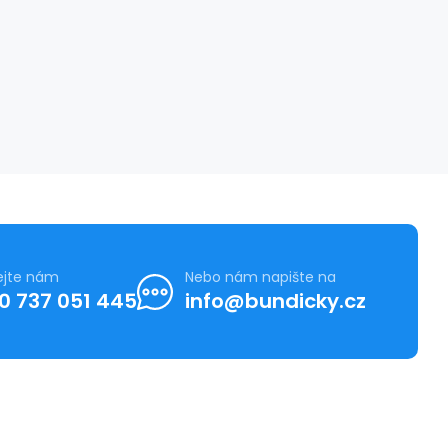
ejte nám
Nebo nám napište na
0 737 051 445
info@bundicky.cz