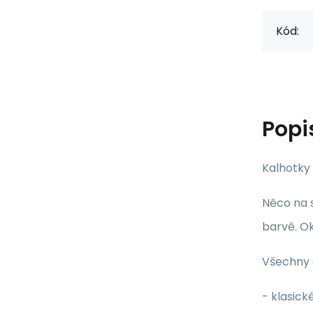
Kód:
Popi
Kalhotky
Něco na 
barvě. Ok
Všechny 
- klasic