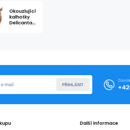
Okouzlující
kalhotky
Delicanta
panties -
Obsessive
Zavol
PŘIHLÁSIT
+42
ákupu
Další informace