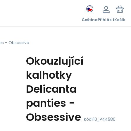
Čeština
Přihlásit
Košík
ies - Obsessive
Okouzlující
kalhotky
Delicanta
panties -
Obsessive
Kód:
i10_P44580