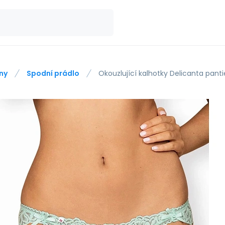
ny
Spodní prádlo
Okouzlující kalhotky Delicanta pant