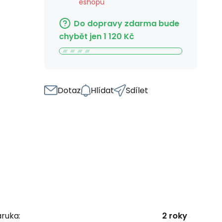
eshopu
Do dopravy zdarma bude
chybět jen
1 120
Kč
Dotaz
Hlídat
Sdílet
ruka:
2 roky