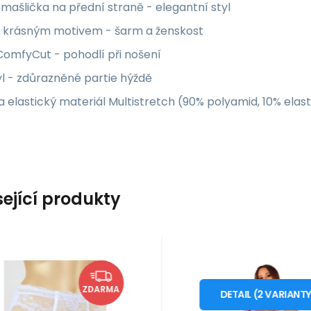
mašlička na přední straně - elegantní styl
 s krásným motivem - šarm a ženskost
ComfyCut - pohodlí při nošení
yl - zdůrazněné partie hýždě
 elastický materiál Multistretch (90% polyamid, 10% elas
sející produkty
EAN:
Kód:
1210001930735
i10_P2209
Kód dod.:
Kód:
i10_P64057
12100045381
kladem - expedice ihned
Skladem - expedice i
se Charmel
Obsessive
Záruka
1 959
2 roky
Kč
Záruka
1 019
2 roky
Kč
Podvazkový pás
Sexy body Heave
od
XL/2XL
XS/S
ZDARMA
ACA4951 - Lise
teddy - Obsess
DETAIL
(
2
VARIANT
Medvídek bez rozkroku
Charmel