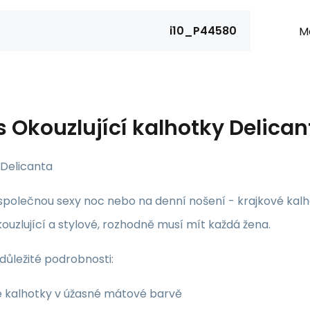
i10_P44580
Ma
s
Okouzlující kalhotky Delica
 Delicanta
společnou sexy noc nebo na denní nošení - krajkové kalh
ouzlující a stylové, rozhodně musí mít každá žena.
důležité podrobnosti:
ké kalhotky v úžasné mátové barvě