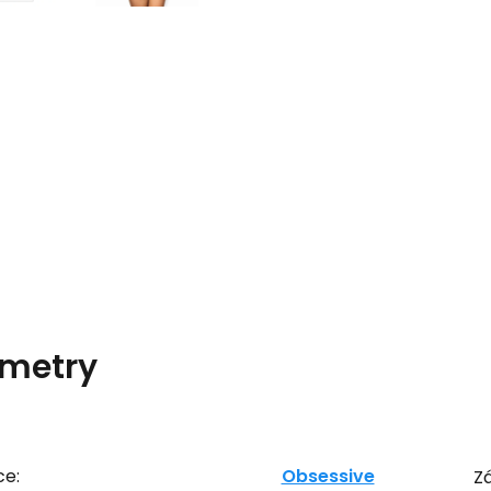
metry
ce:
Obsessive
Zá