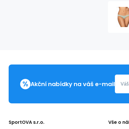
%
Akční nabídky na váš e-mail
SportOVA s.r.o.
Vše o n