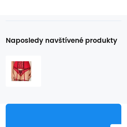
Naposledy navštívené produkty
Dámská
tanga
ACC0075
-
Lise
Charmel