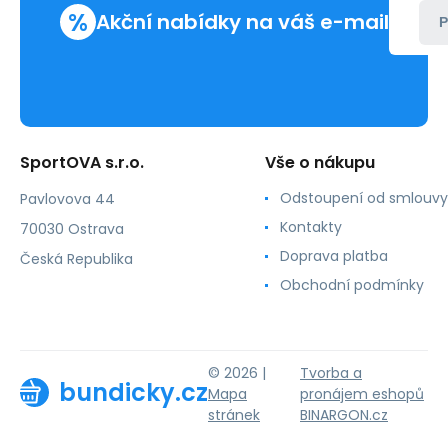
%
Akční nabídky na váš e-mail
P
SportOVA s.r.o.
Vše o nákupu
Odstoupení od smlouvy
Pavlovova 44
Kontakty
70030 Ostrava
Doprava platba
Česká Republika
Obchodní podmínky
© 2026 |
Tvorba a
bundicky.cz
Mapa
pronájem eshopů
stránek
BINARGON.cz