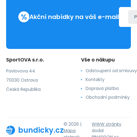
%
Akční nabídky na váš e-mail
P
SportOVA s.r.o.
Vše o nákupu
Odstoupení od smlouvy
Pavlovova 44
Kontakty
70030 Ostrava
Doprava platba
Česká Republika
Obchodní podmínky
© 2026 |
WWW stránky
bundicky.cz
Mapa
dodal