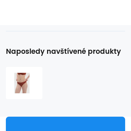
Naposledy navštívené produkty
Kalhotky
Andora
131727
hnědý
kaštan
778
-
Simone
Pérele