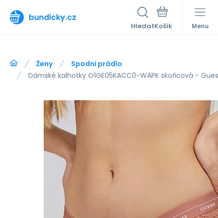
bundicky.cz
Hledat
Menu
Ženy
Spodní prádlo
Dámské kalhotky O1GE05KACC0-WAPK skořicová - Gue