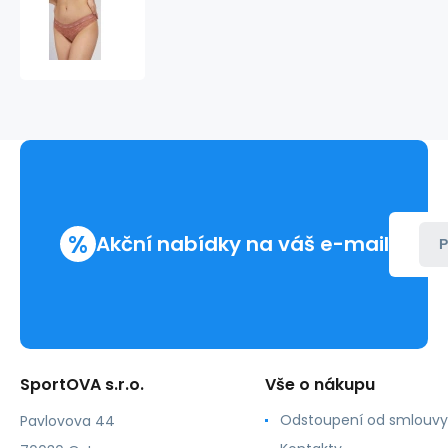
Dámské
kalhotky
O1GE05KACC0-
WAPK
skořicová
-
Guess
%
Akční nabídky na váš e-mail
P
SportOVA s.r.o.
Vše o nákupu
Odstoupení od smlouvy
Pavlovova 44