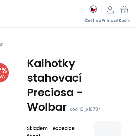
Čeština
Přihlásit
Košík
ar
Kalhotky
7
%
stahovací
EVA
Preciosa -
Wolbar
Kód:
i10_P16784
Skladem - expedice
ihned