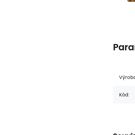
Para
Výrob
Kód: