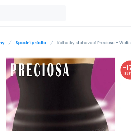
ny
Spodní prádlo
Kalhotky stahovací Preciosa - Wolb
-
1
SL