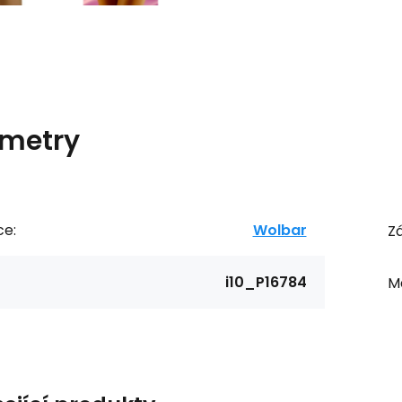
metry
ce:
Wolbar
Zá
i10_P16784
Ma