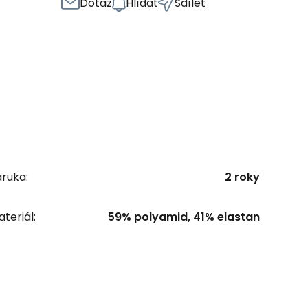
Dotaz
Hlídat
Sdílet
ruka:
2 roky
teriál:
59% polyamid, 41% elastan