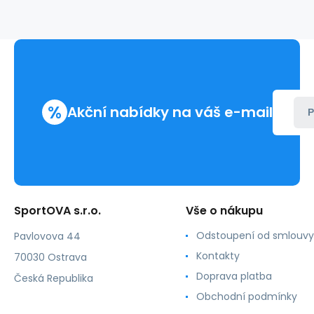
Béžová
-
Babell
%
Akční nabídky na váš e-mail
P
SportOVA s.r.o.
Vše o nákupu
Odstoupení od smlouvy
Pavlovova 44
Kontakty
70030 Ostrava
Doprava platba
Česká Republika
Obchodní podmínky