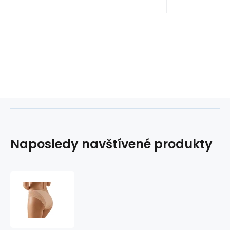
Naposledy navštívené produkty
Dámské
kalhotky
BBL
048