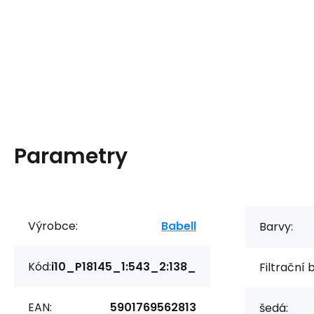
Parametry
Výrobce:
Babell
Barvy:
Kód:
i10_P18145_1:543_2:138_
Filtrační 
EAN:
5901769562813
šedá: