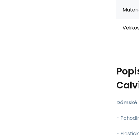
Materiá
Velikos
Popi
Calv
Dámské 
- Pohodl
- Elasti