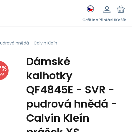
Čeština
Přihlásit
Košík
udrová hnědá - Calvin Kleín
Dámské
7
%
kalhotky
EVA
QF4845E - SVR -
pudrová hnědá -
Calvin Kleín