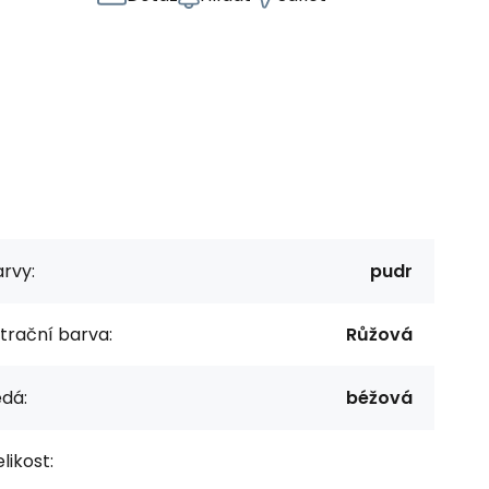
rvy:
pudr
ltrační barva:
Růžová
dá:
béžová
likost: