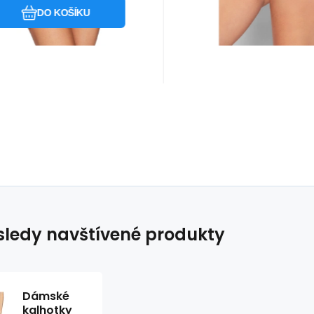
Materiálové složení: 8
DO KOŠÍKU
Polyam
ledy navštívené produkty
Dámské
kalhotky