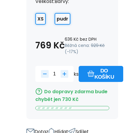
Velikost:
Barvy:
XS
pudr
636
Kč
bez DPH
769
Kč
Běžná cena:
929
Kč
(-
17
%)
DO
ks
KOŠÍKU
Do dopravy zdarma bude
chybět jen
730
Kč
Dotaz
Hlídat
Sdílet