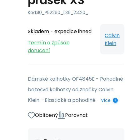
prášek XS
Kód:
i10_P52260_1:36_2:420_
Skladem - expedice ihned
Calvin
Termín a způsob
Klein
doručení
Dámské kalhotky QF4845E - Pohodlné
bezešvé kalhotky od značky Calvin
Klein - Elastické a pohodlné
Více
Oblíbený
Porovnat