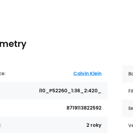
metry
ce:
Calvin Klein
Ba
i10_P52260_1:36_2:420_
Fi
8719113822592
še
:
2 roky
Ve