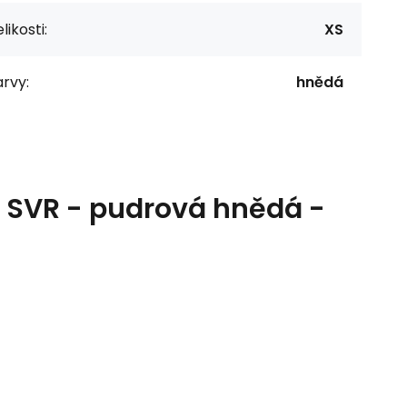
likosti:
XS
rvy:
hnědá
 SVR - pudrová hnědá -