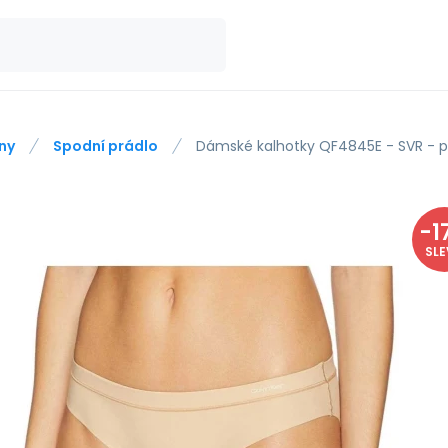
ny
Spodní prádlo
Dámské kalhotky QF4845E - SVR - p
-
1
SL