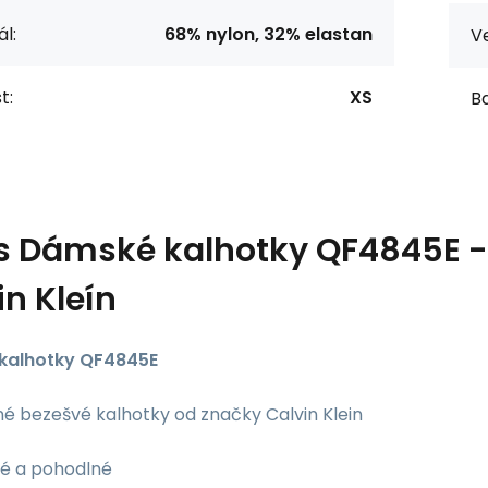
l:
68% nylon, 32% elastan
Ve
t:
XS
Ba
s
Dámské kalhotky QF4845E -
in Kleín
kalhotky QF4845E
né bezešvé kalhotky od značky Calvin Klein
cké a pohodlné