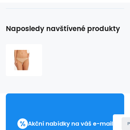
Naposledy navštívené produkty
Tanga
F3498E
-
Calvin
Klein
%
Akční nabídky na váš e-mail
P