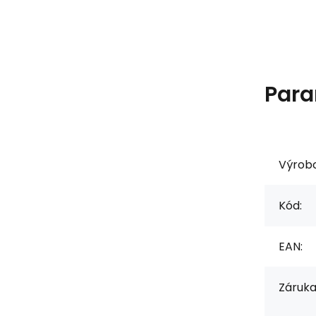
Para
Výrob
Kód:
EAN:
Záruka