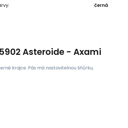
rvy:
černá
902 Asteroide - Axami
rné krajce. Pás má nastavitelnou šňůrku,