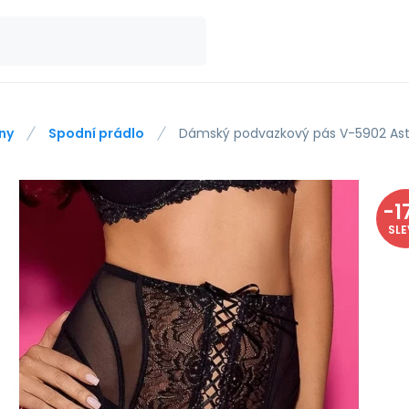
ny
Spodní prádlo
Dámský podvazkový pás V-5902 Ast
-
1
SL