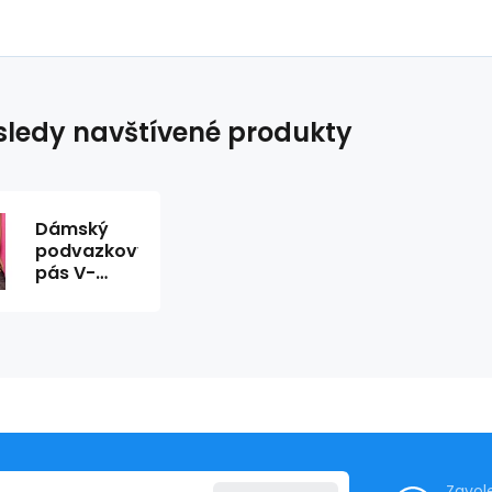
ledy navštívené produkty
Dámský
podvazkový
pás V-
5902
Asteroide -
Axami
Zavol