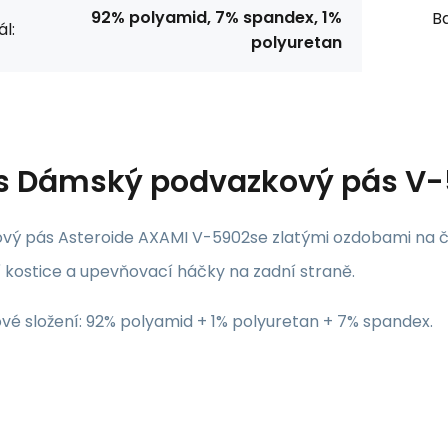
92% polyamid, 7% spandex, 1%
Ba
l:
polyuretan
s
Dámský podvazkový pás V-5
vý pás Asteroide AXAMI V-5902se zlatými ozdobami na če
í kostice a upevňovací háčky na zadní straně.
vé složení: 92% polyamid + 1% polyuretan + 7% spandex.