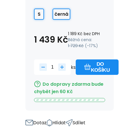
S
černá
1 189
Kč
bez DPH
1 439
Kč
Běžná cena:
1 729
Kč
(-
17
%)
DO
ks
KOŠÍKU
Do dopravy zdarma bude
chybět jen
60
Kč
Dotaz
Hlídat
Sdílet