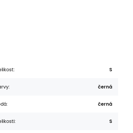
likost:
S
rvy:
černá
dá:
černá
likosti:
S