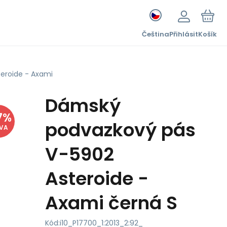
Čeština
Přihlásit
Košík
eroide - Axami
Dámský
7
%
podvazkový pás
EVA
V-5902
Asteroide -
Axami černá S
Kód:
i10_P17700_1:2013_2:92_