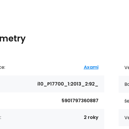
metry
ce:
Axami
Ve
i10_P17700_1:2013_2:92_
Ba
5901797360887
še
:
2 roky
Ve