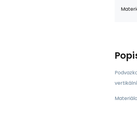
Materiá
Popi
Podvazko
vertikáln
Materiálo