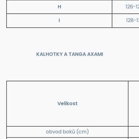
H
126-1
I
128-1
KALHOTKY A TANGA AXAMI
Velikost
obvod boků (cm)