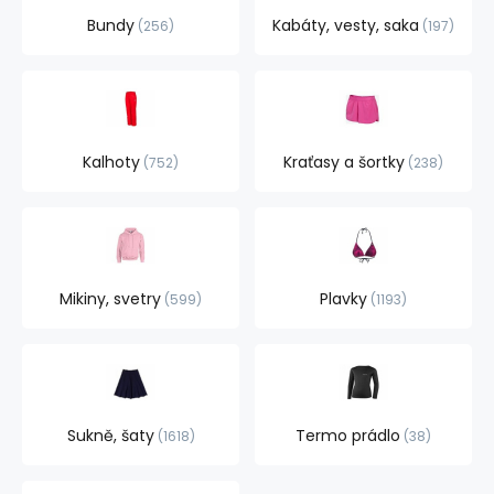
Bundy
Kabáty, vesty, saka
256
197
Kalhoty
Kraťasy a šortky
752
238
Mikiny, svetry
Plavky
599
1193
Sukně, šaty
Termo prádlo
1618
38