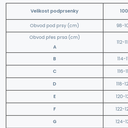
Velikost podprsenky
100
Obvod pod prsy (cm)
98-1
Obvod přes prsa (cm)
112-1
A
B
114-1
C
116-1
D
118-1
E
120-1
F
122-1
G
124-1