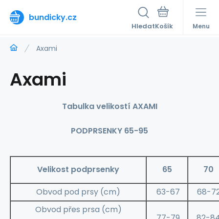
bundicky.cz
Hledat
Menu
Axami
Axami
Tabulka velikostí AXAMI
PODPRSENKY 65-95
Velikost podprsenky
65
70
Obvod pod prsy (cm)
63-67
68-7
Obvod přes prsa (cm)
77-79
82-8