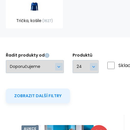
Trička, košile
1627
Řadit produkty od
Produktů
Skla
ZOBRAZIT DALŠÍ FILTRY
AUKCE
Kód dod.:
Kód:
i10_P59398
126533
Skladem - expedice ihned